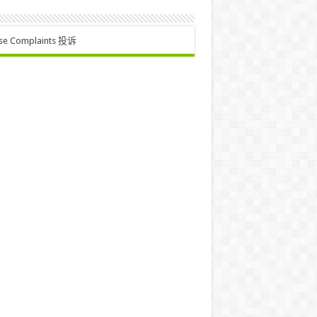
se Complaints 投诉