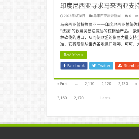
印度尼西亚寻求马来西亚支持
2023年6月8日
马来西亚旅游新闻
0
马来西亚普特拉贾亚——印度尼西亚总统佐
“歧视”的欧盟贸易法威胁的棕榈油产品。 欧
林砍伐的进口，从而使欧盟的贸易力量支持
准，它将限制从世界各地进口咖啡、可可、大豆、
Read More »
Facebook
Twitter
Stumbl
« First
...
2,110
2,120
2,130
«
2,160
2,170
...
Last »