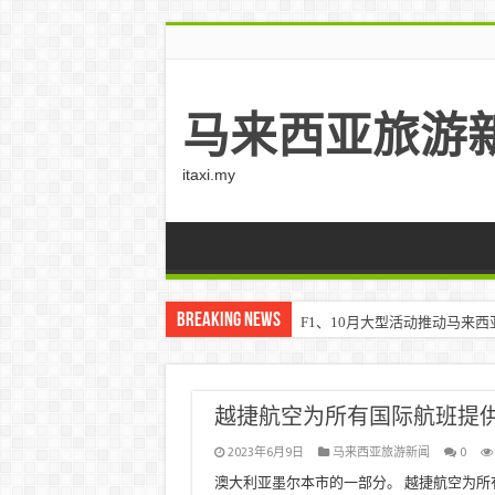
马来西亚旅游
itaxi.my
Breaking News
F1、10月大型活动推动马来西亚游客
Klook客路将印度和中东创作者聚集在
越捷航空为所有国际航班提供 Sk
2023年6月9日
马来西亚旅游新闻
0
澳大利亚墨尔本市的一部分。 越捷航空为所有国