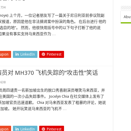
734
 Adesemoye) 上个月，一位记者朋友写了一篇关于尼日利亚前参议院副
Abu
报道，原因是他在非法摘肾案中扮演的角色。 在后台进行 他的
选目的地”。 然而，他很快用括号中的以下句子打断了他的说
如果没有事实支持马来西亚作为 …
eupon
LinkedIn
Pinterest
对 MH370 飞机失踪的“攻击性”笑话
638
员周四谴责一名新加坡出生的脱口秀喜剧演员嘲笑马来西亚，并
班在美国的一次小品失踪事件。 Jocelyn Chia 在社交媒体上发布了
坡官员迅速道歉。 Chia 对马来西亚发表了粗暴的评论，她说
新加坡。 她开玩笑说马来西亚的飞机不 …
eupon
LinkedIn
Pinterest