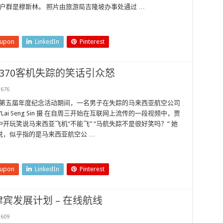
 的客户群是穆斯林。 照片由旅游局吉隆坡办事处通过 …
eupon
LinkedIn
Pinterest
370客机失踪的笑话引众怒
676
坡举行的第五届年度纪念活动期间，一名男子在失踪的马来西亚航空公司
ai Seng Sin 摄 在自周三开始在互联网上流传的一段视频中，贾
玩笑说马来西亚飞机“不能飞” “马航失踪不是很好笑吗？” 她
说，似乎指的是马来西亚航空公 …
eupon
LinkedIn
Pinterest
宾发展计划 – 在线航线
609