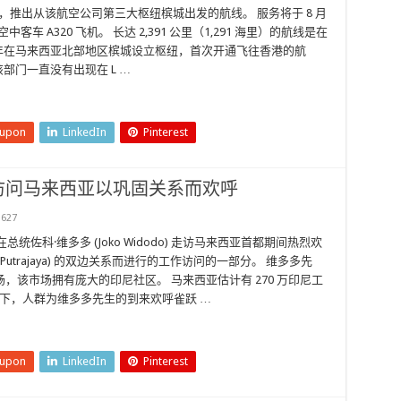
，推出从该航空公司第三大枢纽槟城出发的航线。 服务将于 8 月
 A320 飞机。 长达 2,391 公里（1,291 海里）的航线是在
9 年在马来西亚北部地区槟城设立枢纽，首次开通飞往香港的航
后该部门一直没有出现在 L …
eupon
LinkedIn
Pinterest
访问马来西亚以巩固关系而欢呼
627
科·维多多 (Joko Widodo) 走访马来西亚首都期间热烈欢
trajaya) 的双边关系而进行的工作访问的一部分。 维多多先
该市场拥有庞大的印尼社区。 马来西亚估计有 270 万印尼工
同下，人群为维多多先生的到来欢呼雀跃 …
eupon
LinkedIn
Pinterest