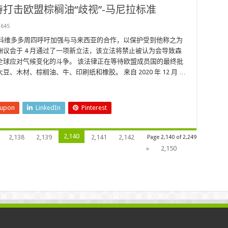
打击欧盟棕榈油“歧视”-马尼拉标准
645
科维多多周四呼吁加强与马来西亚的合作，以保护受到他称之为
洲议会于 4 月通过了一项新立法，该立法将禁止被认为会导致森
全球应对气候变化的斗争。 该法律正在等待欧盟成员国的最终批
木材、棕榈油、牛、印刷纸和橡胶。 来自 2020 年 12 月 …
eupon
LinkedIn
Pinterest
2,140
2,138
2,139
2,141
2,142
Page 2,140 of 2,249
»
2,150