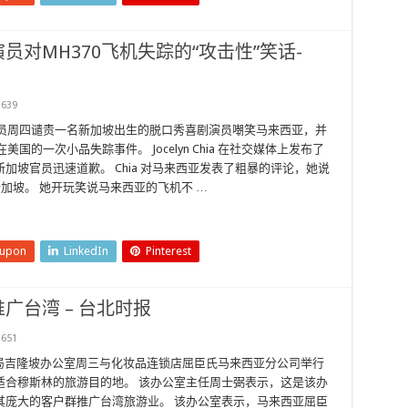
对MH370飞机失踪的“攻击性”笑话-
639
员周四谴责一名新加坡出生的脱口秀喜剧演员嘲笑马来西亚，并
班在美国的一次小品失踪事件。 Jocelyn Chia 在社交媒体上发布了
坡官员迅速道歉。 Chia 对马来西亚发表了粗暴的评论，她说
新加坡。 她开玩笑说马来西亚的飞机不 …
eupon
LinkedIn
Pinterest
广台湾 – 台北时报
651
NA 旅游局吉隆坡办公室周三与化妆品连锁店屈臣氏马来西亚分公司举行
适合穆斯林的旅游目的地。 该办公室主任周士弼表示，这是该办
其庞大的客户群推广台湾旅游业。 该办公室表示，马来西亚屈臣