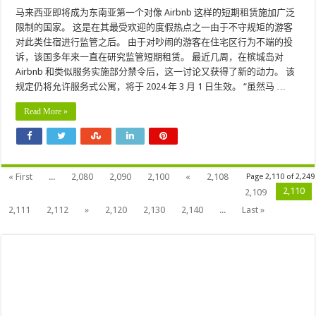
马来西亚即将成为东南亚第一个对像 Airbnb 这样的短期租赁施加广泛
限制的国家。 这是在其最受欢迎的度假热点之一由于不守规矩的游客
对此类住宿进行监管之后。 由于对吵闹的游客在住宅区行为不端的投
诉，该国多年来一直在研究监管短期租赁。 最近几周，在槟城岛对
Airbnb 和类似服务实施部分禁令后，这一讨论又获得了新的动力。 该
规定仍将允许服务式公寓，将于 2024 年 3 月 1 日生效。 “虽然马 …
Read More »
« First
...
2,080
2,090
2,100
«
2,108
Page 2,110 of 2,249
2,110
2,109
2,111
2,112
»
2,120
2,130
2,140
...
Last »