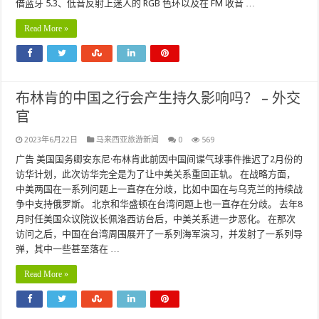
借蓝牙 5.3、低音反射上迷人的 RGB 色环以及在 FM 收音 …
Read More »
布林肯的中国之行会产生持久影响吗？ – 外交
官
2023年6月22日
马来西亚旅游新闻
0
569
广告 美国国务卿安东尼·布林肯此前因中国间谍气球事件推迟了2月份的
访华计划，此次访华完全是为了让中美关系重回正轨。 在战略方面，
中美两国在一系列问题上一直存在分歧，比如中国在与乌克兰的持续战
争中支持俄罗斯。 北京和华盛顿在台湾问题上也一直存在分歧。 去年8
月时任美国众议院议长佩洛西访台后，中美关系进一步恶化。 在那次
访问之后，中国在台湾周围展开了一系列海军演习，并发射了一系列导
弹，其中一些甚至落在 …
Read More »