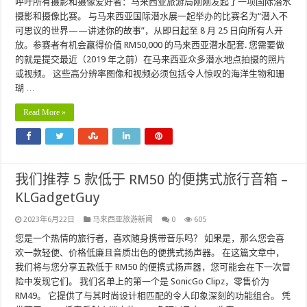
呼吁所有摄影和摄像爱好者：马来西亚旅游局刚刚发起了一项国际潜水
摄影和摄像比赛。 与马来西亚国际潜水展一起举办的比赛名为“潜入不
可思议的世界——讲述你的故事”，从即日起至 8 月 25 日向所有人开
放。参赛者有机会赢得价值 RM50,000 的马来西亚潜水配套. 您需要做
的就是提交最近（2019 年之前）在马来西亚众多潜水地点拍摄的照片
或视频。 这些高分辨率图像和视频必须包括令人惊叹的海洋生物和珊
瑚 …
Read More »
我们推荐 5 款低于 RM50 的便携式旅行音箱 –
KLGadgetGuy
2023年6月22日
马来西亚旅游新闻
0
605
您是一个热情的旅行者，喜欢随身携带音乐吗？ 如果是，那么您会喜
欢一款轻便、价格低廉且音质出色的便携式扬声器。 在这篇文章中，
我们将与您分享五款低于 RM50 的便携式扬声器，您可能会在下一次冒
险中发现它们。 我们名单上的第一个是 SonicGo Clipz，零售价为
RM49。 它提供了与其时尚设计相匹配的令人印象深刻的功能组合。 凭