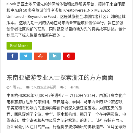
Klook 是亚太地区领先的跨区域体验和旅游服务平台，接待了来自印度
和中东的 50 多名旅游创作者参加 Kreatorverse IN x ME 2026：
Unfiltered – Beyond the Feed，这是其旗舰全球创作者社区计划的区域
版本。 这项为期一周的活动在马来西亚吉隆坡和怡保举行，旨在加强
创作者社区内部的联系，同时鼓励以目的地为先的真实故事讲述。该计
划展示了标志性景点和新兴目的 …
Read More »
东南亚旅游专业人士探索浙江的方方面面
1 周 ago
马来西亚旅游新闻
0
182
中国杭州2026年7月30日 /美通社/ — 7月20日至24日，由浙江省文化广
电和旅游厅组织的考察团，来自越南、泰国、马来西亚的12位旅游领
军买家和有影响力的旅游内容创作者深入浙江省腹地。为期五天的旅
程，团队穿越了宁波、金华、丽水和杭州，揭开了一个在禅宗灵性、电
影奇幻、数字奇观和永恒风景之间轻松游走的浙江。 该行程旨在展示
浙江省最引人注目的产品，行程将宁波弥勒坛的佛教遗产、义乌全球数
…