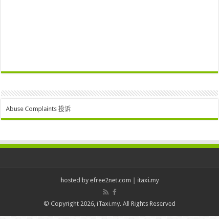
Abuse Complaints 投诉
hosted by
efree2net.com
|
itaxi.my
© Copyright 2026, iTaxi.my. All Rights Reserved