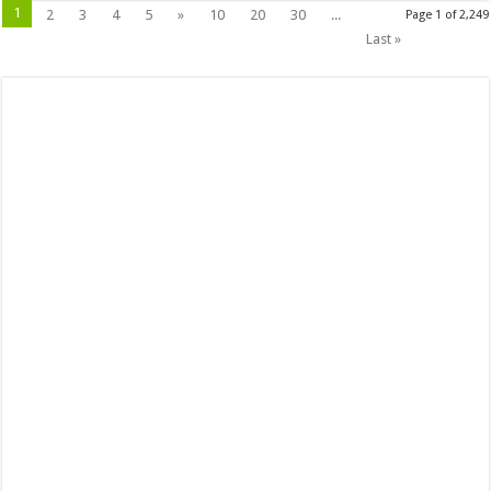
1
2
3
4
5
»
10
20
30
...
Page 1 of 2,249
Last »