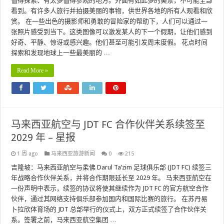
值得探索、有太多值得参观的地方。外面有如此多的美景，不可能全部
看到。有许多人旅行并拍摄美丽的事物，供世界各地的所有人观看和欣
赏。 在一些出色的摄影师和勇敢的冒险家的帮助下，人们可以通过一
张照片感受到当下。这类图像可以激发某人的下一个假期，让他们感到
好奇、平静、惊讶或感兴趣。他们甚至可能引发周末度假。 花点时间
探索和发现地球上一些最美丽的 …
Read More »
马来西亚航空与 JDT FC 合作伙伴关系续签至
2029 年 – 星报
1 周 ago
马来西亚旅游新闻
0
215
吉隆坡：马来西亚航空与柔佛 Darul Ta’zim 足球俱乐部 (JDT FC) 续签三
年战略合作伙伴关系，并将合作期限延长至 2029 年。 马来西亚航空在
一份声明中表示，续签的协议将使其继续作为 JDT FC 的官方航空合作
伙伴，通过其网络支持俱乐部参加国内和国际比赛的旅行。 在苏丹易
卜拉欣体育场的 JDT 总部举行的仪式上，双方正式续签了合作伙伴关
系。签署之前，马来西亚航空集团 …