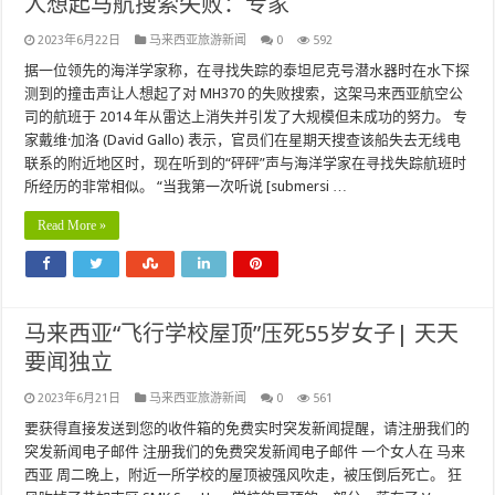
人想起马航搜索失败：专家
2023年6月22日
马来西亚旅游新闻
0
592
据一位领先的海洋学家称，在寻找失踪的泰坦尼克号潜水器时在水下探
测到的撞击声让人想起了对 MH370 的失败搜索，这架马来西亚航空公
司的航班于 2014 年从雷达上消失并引发了大规模但未成功的努力。 专
家戴维·加洛 (David Gallo) 表示，官员们在星期天搜查该船失去无线电
联系的附近地区时，现在听到的“砰砰”声与海洋学家在寻找失踪航班时
所经历的非常相似。 “当我第一次听说 [submersi …
Read More »
马来西亚“飞行学校屋顶”压死55岁女子| 天天
要闻独立
2023年6月21日
马来西亚旅游新闻
0
561
要获得直接发送到您的收件箱的免费实时突发新闻提醒，请注册我们的
突发新闻电子邮件 注册我们的免费突发新闻电子邮件 一个女人在 马来
西亚 周二晚上，附近一所学校的屋顶被强风吹走，被压倒后死亡。 狂