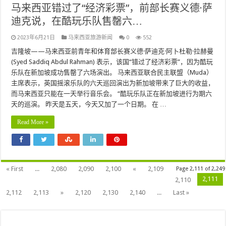
马来西亚错过了“经济彩票”，前部长赛义德·萨
迪克说，在酷玩乐队售罄六…
2023年6月21日
马来西亚旅游新闻
0
552
吉隆坡——马来西亚前青年和体育部长赛义德·萨迪克·阿卜杜勒·拉赫曼
(Syed Saddiq Abdul Rahman) 表示，该国“错过了经济彩票”，因为酷玩
乐队在新加坡成功售罄了六场演出。 马来西亚联合民主联盟（Muda）
主席表示，英国摇滚乐队的六天巡回演出为新加坡带来了巨大的收益，
而马来西亚只能在一天举行音乐会。 “酷玩乐队正在新加坡进行为期六
天的巡演。 昨天是五天，今天又加了一个日期。 在 …
Read More »
« First
...
2,080
2,090
2,100
«
2,109
Page 2,111 of 2,249
2,111
2,110
2,112
2,113
»
2,120
2,130
2,140
...
Last »