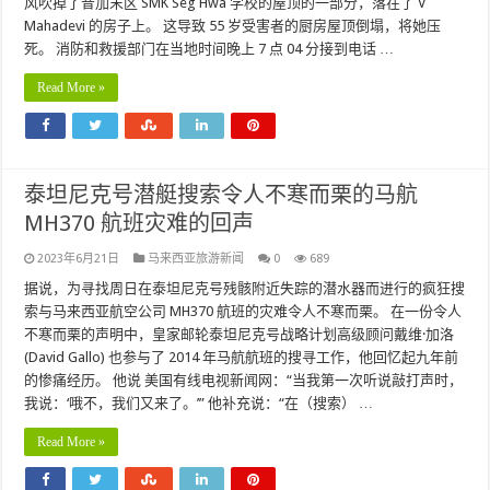
风吹掉了昔加末区 SMK Seg Hwa 学校的屋顶的一部分，落在了 V
Mahadevi 的房子上。 这导致 55 岁受害者的厨房屋顶倒塌，将她压
死。 消防和救援部门在当地时间晚上 7 点 04 分接到电话 …
Read More »
泰坦尼克号潜艇搜索令人不寒而栗的马航
MH370 航班灾难的回声
2023年6月21日
马来西亚旅游新闻
0
689
据说，为寻找周日在泰坦尼克号残骸附近失踪的潜水器而进行的疯狂搜
索与马来西亚航空公司 MH370 航班的灾难令人不寒而栗。 在一份令人
不寒而栗的声明中，皇家邮轮泰坦尼克号战略计划高级顾问戴维·加洛
(David Gallo) 也参与了 2014 年马航航班的搜寻工作，他回忆起九年前
的惨痛经历。 他说 美国有线电视新闻网：“当我第一次听说敲打声时，
我说：‘哦不，我们又来了。’” 他补充说：“在（搜索） …
Read More »