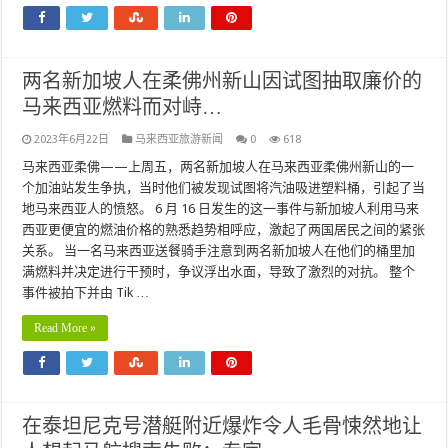
两名新加坡人在柔佛州新山因试图抽取廉价的
马来西亚燃料而对峙…
2023年6月22日
马来西亚旅游新闻
0
618
马来西亚柔佛——上周五，两名新加坡人在马来西亚柔佛州新山的一
个加油站发生争执，当时他们被发现试图将汽油吸进塑料桶，引起了当
地马来西亚人的愤怒。 6 月 16 日发生的这一事件与新加坡人利用马来
西亚更便宜的燃油价格的熟悉趋势相呼应，激起了两国居民之间的紧张
关系。 当一名马来西亚送餐骑手注意到两名新加坡人在他们的桶里加
满燃料并决定进行干预时，争议浮出水面，导致了激烈的对抗。 整个
事件被拍下并由 Tik …
Read More »
在泰坦尼克号潜艇附近爆炸令人毛骨悚然地让