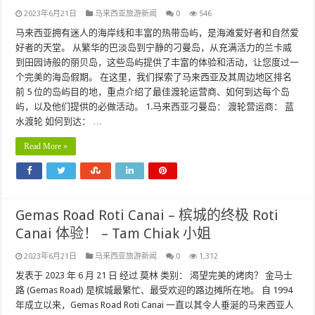
2023年6月21日
马来西亚旅游新闻
0
546
马来西亚拥有迷人的海岸线和丰富的热带岛屿，是海滩爱好者和自然爱
好者的天堂。 从繁华的巴淡岛到宁静的刁曼岛，从充满活力的兰卡威
到田园诗般的丽贝岛，这些岛屿提供了丰富的体验和活动，让您度过一
个完美的海岛假期。 在这里，我们探索了马来西亚及其周边地区排名
前 5 位的岛屿目的地，重点介绍了最佳渡轮运营商、如何到达每个岛
屿，以及他们提供的必做活动。 1.马来西亚刁曼岛： 渡轮营运商： 蓝
水渡轮 如何到达： …
Read More »
Gemas Road Roti Canai – 槟城的终极 Roti
Canai 体验！ – Tam Chiak 小姐
2023年6月21日
马来西亚旅游新闻
0
1,312
发表于 2023 年 6 月 21 日 经过 莫林 类别： 渴望完美的烤肉？ 金马士
路 (Gemas Road) 是槟城最繁忙、最受欢迎的路边摊所在地。 自 1994
年成立以来，Gemas Road Roti Canai 一直以其令人垂涎的马来西亚人