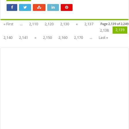
« First
...
2,110
2,120
2,130
«
2,137
Page 2,139 of 2,249
2,139
2,138
2,140
2,141
»
2,150
2,160
2,170
...
Last »