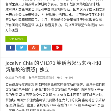
督斯里赛夫丁纳苏蒂安伊斯梅尔表示，没有计划扩大落地签证计划。
政府也无意免除来自印度和中国的游客的签证，因为这两个国家都要求
马来西亚公民获得签证， 星 报纸援引他的话说。 目前签证仅在抵达时
签发给中国和印度国民。 2 月，旅游部长张景星曾呼吁他的政府发布
所有国籍的落地签证 以提升旅游竞争力。 马来西亚希望今年接待1610
万外国游 …
Read More »
Jocelyn Chia 的MH370 笑话激起马来西亚和
新加坡的愤怒| 独立
2023年6月9日
马来西亚旅游新闻
0
598
要获得直接发送到您的收件箱的免费实时突发新闻提醒，请注册我们的
突发新闻电子邮件 注册我们的免费突发新闻电子邮件 喜剧演员关于失
踪的笑话 马来西亚 航空公司航班 MH370 在马来西亚引起了轩然大波，
新加坡. 两国外长谴责喜剧演员贾斯林在会上开的玩笑 喜剧地窖 俱乐部
在 纽约 最近。 出生于新加坡的 Chia 在她的 TikTok 和 Instagram 页面
上发布了一段 89 秒的喜剧表演片段， …