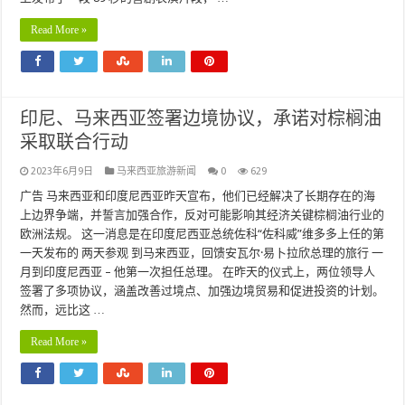
Read More »
印尼、马来西亚签署边境协议，承诺对棕榈油
采取联合行动
2023年6月9日
马来西亚旅游新闻
0
629
广告 马来西亚和印度尼西亚昨天宣布，他们已经解决了长期存在的海
上边界争端，并誓言加强合作，反对可能影响其经济关键棕榈油行业的
欧洲法规。 这一消息是在印度尼西亚总统佐科“佐科威”维多多上任的第
一天发布的 两天参观 到马来西亚，回馈安瓦尔·易卜拉欣总理的旅行 一
月到印度尼西亚 – 他第一次担任总理。 在昨天的仪式上，两位领导人
签署了多项协议，涵盖改善过境点、加强边境贸易和促进投资的计划。
然而，远比这 …
Read More »