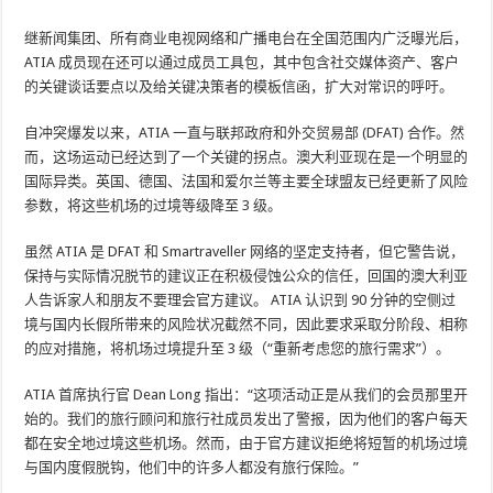
继新闻集团、所有商业电视网络和广播电台在全国范围内广泛曝光后，
ATIA 成员现在还可以通过成员工具包，其中包含社交媒体资产、客户
的关键谈话要点以及给关键决策者的模板信函，扩大对常识的呼吁。
自冲突爆发以来，ATIA 一直与联邦政府和外交贸易部 (DFAT) 合作。然
而，这场运动已经达到了一个关键的拐点。澳大利亚现在是一个明显的
国际异类。英国、德国、法国和爱尔兰等主要全球盟友已经更新了风险
参数，将这些机场的过境等级降至 3 级。
虽然 ATIA 是 DFAT 和 Smartraveller 网络的坚定支持者，但它警告说，
保持与实际情况脱节的建议正在积极侵蚀公众的信任，回国的澳大利亚
人告诉家人和朋友不要理会官方建议。 ATIA 认识到 90 分钟的空侧过
境与国内长假所带来的风险状况截然不同，因此要求采取分阶段、相称
的应对措施，将机场过境提升至 3 级（“重新考虑您的旅行需求”）。
ATIA 首席执行官 Dean Long 指出：“这项活动正是从我们的会员那里开
始的。我们的旅行顾问和旅行社成员发出了警报，因为他们的客户每天
都在安全地过境这些机场。然而，由于官方建议拒绝将短暂的机场过境
与国内度假脱钩，他们中的许多人都没有旅行保险。”