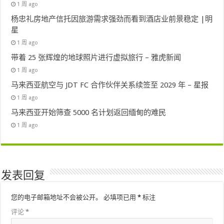
1 周 ago
杨忠礼房地产信托因旅游需求强劲而看到酒店业前景稳定 |明
星
1 周 ago
带着 25 张辉煌的地球照片进行虚拟旅行 – 雅虎新闻
1 周 ago
马来西亚航空与 JDT FC 合作伙伴关系续签至 2029 年 – 星报
1 周 ago
马来西亚开始筛查 5000 名计划返回缅甸的难民
1 周 ago
发表回复
您的电子邮箱地址不会被公开。
必填项已用
*
标注
评论
*