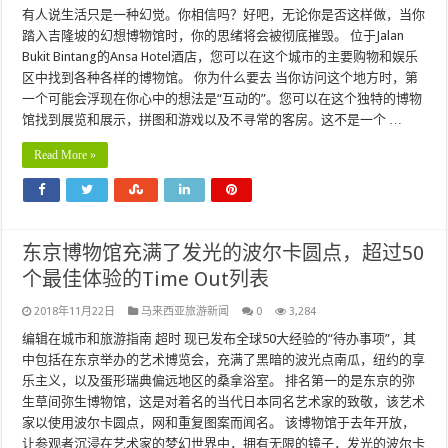
有人说生活只是一种幻觉。你相信吗？好吧，无论你是否这样做，当你
踏入吉隆坡的幻想博物馆时，你的思绪将会被彻底摧毁。 位于Jalan
Bukit Bintang的Ansa Hotel酒店，您可以在这个城市的主要购物和娱乐
区中找到各种各样的博物馆。 你为什么要去 当你访问这个地方时，第
一个可能会浮现在你心中的想法是“互动的”。您可以在这个独特的博物
馆找到展览和展示，拼图和游戏以及不寻常的客房。这不是一个 …
Read More »
东京博物馆充满了发光的波尔卡圆点，超过50
个最佳体验的Time Out列表
2018年11月22日
马来西亚旅游新闻
0
3,284
编辑在城市和旅游指南 超时 现已发布全球50大经验的“待办事项”，其
中包括在东京举办的艺术博览会，充满了黑暗的波光点南瓜，纽约的享
乐主义，以及蛋形瑞典偏远地区的桑拿浴室。 排名第一的是东京的弥
生草间弥生博物馆，这是对着名的当代日本同名艺术家的致敬，该艺术
家以使用波尔卡圆点，网和重复图案而闻名。 该博物馆于去年开放，
让参观者沉浸在艺术家的梦幻世界中，拥有无限的镜子，发光的波尔卡