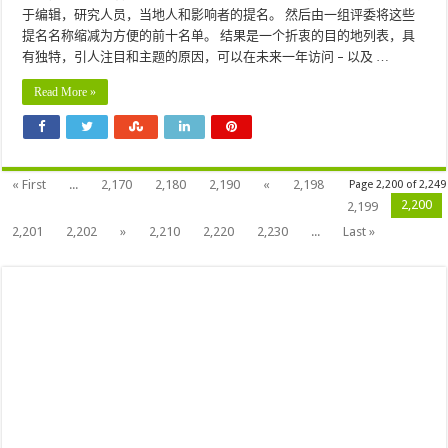
于编辑，研究人员，当地人和影响者的提名。 然后由一组评委将这些
提名名称缩减为方便的前十名单。 结果是一个折衷的目的地列表，具
有独特，引人注目和主题的原因，可以在未来一年访问 – 以及 …
Read More »
« First
...
2,170
2,180
2,190
«
2,198
Page 2,200 of 2,249
2,200
2,199
2,201
2,202
»
2,210
2,220
2,230
...
Last »