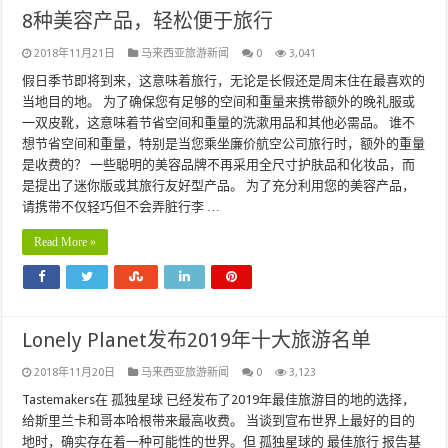
8种美容产品，轻松便于旅行
2018年11月21日
马来西亚旅游新闻
0
3,041
假日季节即将到来，这意味着旅行，无论是长假还是周末住在最喜欢的
当地目的地。 为了确保您有足够的空间和重量来携带额外的晚礼服或
一双皮靴，这意味着节省空间和重量的洗漱用品和其他必需品。 谁不
想节省空间和重量，特别是当您乘坐廉价航空公司旅行时，额外的重量
是收费的？ 一些聪明的美容品牌不再采用全尺寸护肤品和化妆品，而
是提出了迷你版或其旅行友好型产品。 为了充分利用您的美容产品，
请携带不仅轻巧但不会弄脏行李 …
Read More »
Lonely Planet发布2019年十大旅游名单
2018年11月20日
马来西亚旅游新闻
0
3,123
Tastemakers在 孤独星球 已经发布了2019年最佳旅游目的地的选择，
给斯里兰卡和哥本哈根带来最高收费。 当谈到宣布世界上最好的目的
地时，确实存在着一种可能性的世界。但 孤独星球的 最佳旅行 报告基