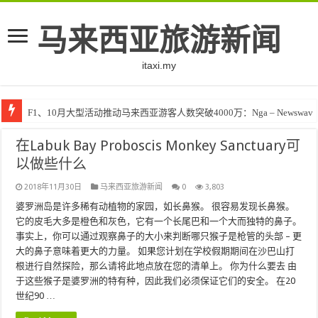
马来西亚旅游新闻
itaxi.my
F1、10月大型活动推动马来西亚游客人数突破4000万：Nga – Newswav
在Labuk Bay Proboscis Monkey Sanctuary可
以做些什么
2018年11月30日
马来西亚旅游新闻
0
3,803
婆罗洲岛是许多稀有动植物的家园，如长鼻猴。 很容易发现长鼻猴。
它的皮毛大多是橙色和灰色，它有一个长尾巴和一个大而独特的鼻子。
事实上，你可以通过观察鼻子的大小来判断哪只猴子是枪管的头部 – 更
大的鼻子意味着更大的力量。 如果您计划在学校假期期间在沙巴山打
根进行自然探险，那么请将此地点放在您的清单上。 你为什么要去 由
于这些猴子是婆罗洲的特有种，因此我们必须保证它们的安全。 在20
世纪90 …