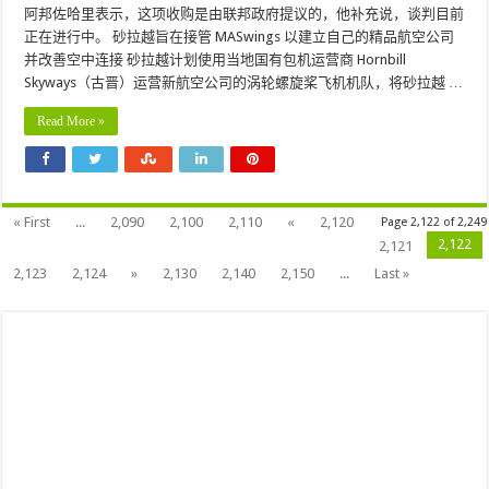
阿邦佐哈里表示，这项收购是由联邦政府提议的，他补充说，谈判目前
正在进行中。 砂拉越旨在接管 MASwings 以建立自己的精品航空公司
并改善空中连接 砂拉越计划使用当地国有包机运营商 Hornbill
Skyways（古晋）运营新航空公司的涡轮螺旋桨飞机机队，将砂拉越 …
Read More »
« First
...
2,090
2,100
2,110
«
2,120
Page 2,122 of 2,249
2,122
2,121
2,123
2,124
»
2,130
2,140
2,150
...
Last »