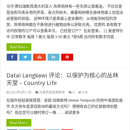
马可·费拉瑞斯西澳大利亚人 热带雨林有一些东西让我着迷。 不仅仅是
昆虫和鸟类永恒的声音，高大的树木，藤蔓和树根在森林地面上创造出
血管般的挂毯。 这种环境只是表面上是安静的：从地板到树冠的顶
部，热带雨林都在不断地进行植物战争以获取光亮。 优质的 具有数字
访问权限的订户可以查看本文。 已经是订户？ 在此登录。 || 星星特价
中 日常数字 每周 7 美元 每周 3.50 美元 *前8周 访问所有数字内容 …
Read More »
Datai Langkawi 评论：以保护为核心的丛林
天堂 – Country Life
2023年6月17日
马来西亚旅游新闻
0
578
在国外轻轻摇摇晃晃：安妮·坦佩斯特 (Annie Tempest) 的地中海游轮画
作 东方快车是游览欧洲的最佳方式吗？ 想拥有自己的伦敦联排别墅
吗？ 现在您可以随时预订一晚…… 阅读更多
Read More »