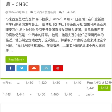
败 – CNBC
2024年9月30日
马来西亚旅游新闻
0
846
马来西亚总理安瓦尔·易卜拉欣于 2024 年 8 月 20 日星期二在印度新德
里举行的新闻发布会上。 彭博社 |彭博社 |盖蒂图片社 如果马来西亚总
理安瓦尔·易卜拉欣想吸引更多外国直接投资进入该国，消除马来西亚
的腐败仍然是一个困难的障碍。 他说，随着安瓦尔就任总理两周年的
临近，他仍然坚定地致力于这次镇压，并采取了严肃的态度来处理这个
问题。 “我们必须拯救国家。在我看来……主要问题是治理不善和腐败
盛 …
Read More »
« First
...
1,410
1,420
1,430
«
1,440
Page 1,442 of 2,249
1,442
1,441
1,443
1,444
»
1,450
1,460
1,470
...
Last »