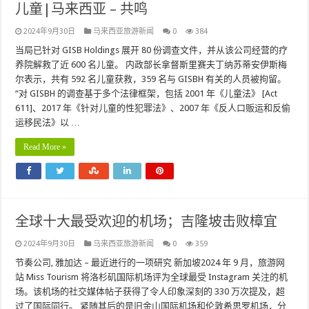
儿童|马来西亚 – 共鸣
2024年9月30日
马来西亚旅游新闻
0
384
当局已针对 GISB Holdings 展开 80 份调查文件，并从该公司经营的疗
养院解救了近 600 名儿童。 内政部长拿督斯里赛夫丁纳苏蒂安伊斯梅
尔表示，共有 592 名儿童获救，359 名与 GISBH 有关的人员被拘留。
“对 GISBH 的调查基于多个法律框架，包括 2001 年《儿童法》 [Act
611]、2017 年《针对儿童的性犯罪法》、2007 年《反人口贩运和反偷
运移民法》以 …
Read More »
全球十大最受欢迎的机场；吉隆坡击败樟宜
2024年9月30日
马来西亚旅游新闻
0
359
节奏公司, 雅加达 – 最近进行的一项研究 新加坡2024 年 9 月，旅游网
站 Miss Tourism 将洛杉矶国际机场评为全球最受 Instagram 关注的机
场。该机场的社交媒体帖子获得了令人印象深刻的 330 万次提及，超
过了国际同行。 紧随其后的是旧金山国际机场和伦敦希思罗机场，分