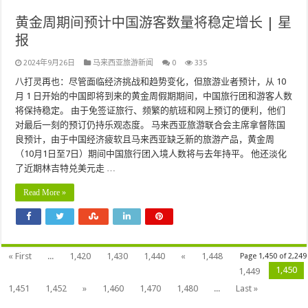
黄金周期间预计中国游客数量将稳定增长 | 星
报
2024年9月26日
马来西亚旅游新闻
0
335
八打灵再也：尽管面临经济挑战和趋势变化，但旅游业者预计，从 10
月 1 日开始的中国即将到来的黄金周假期期间，中国旅行团和游客人数
将保持稳定。 由于免签证旅行、频繁的航班和网上预订的便利，他们
对最后一刻的预订仍持乐观态度。 马来西亚旅游联合会主席拿督陈国
良预计，由于中国经济疲软且马来西亚缺乏新的旅游产品，黄金周
（10月1日至7日）期间中国旅行团入境人数将与去年持平。 他还淡化
了近期林吉特兑美元走 …
Read More »
« First
...
1,420
1,430
1,440
«
1,448
Page 1,450 of 2,249
1,450
1,449
1,451
1,452
»
1,460
1,470
1,480
...
Last »