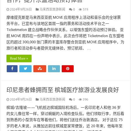
合作，提升东盟活动预订体验
2024年9月26日
马来西亚旅游新闻
0
519
摩维提克斯是马来西亚亚航 MOVE 应用程序上活动和音乐会的全球票
务平台，已宣布与该地区首屈一指的票务和活动技术平台之一
Ticketmelon 建立战略合作伙伴关系，以增强东盟的活动预订体验。 亚
航 MOVE 周四在一份声明中表示，此次合作将把 Ticketmelon 在东盟地
区的超过 300,000 张门票的丰富库存整合到亚航 MOVE 应用程序中，为
旅行者和活动参与者提供无缝体验，预订航班、 …
Read More »
印尼患者蜂拥而至 槟城医疗旅游业发展良好
2024年9月26日
马来西亚旅游新闻
0
396
槟城/吉隆坡——飞机抵达槟城国际机场后，一名印尼老人和他 36 岁
的女儿像往常一样，穿过蜿蜒的入境检查队伍。他们领取行李，然后看
到熟悉的小型货车在等着他们，将他们送往乔治敦酒店。 对于这位 75
岁的老人来说，从雅加达前往槟城是家常便饭，近 20 年来，他每年至