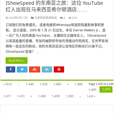
IShowSpeed 的东南亚之旅：这位 YouTube
红人出现在马来西亚希尔顿酒店……
2024年9月17日
马来西亚旅游新闻
0
674
订阅我们的免费通讯， 或者电报和WhatsApp频道获取最新故事和更
新。 显示速度，2005 年 1 月 21 日出生，本名 Darren Watkins Jr.，是
一位广为人知的美国 YouTuber、主播和社交媒体名人。 IShowSpeed
以其高能量的直播、夸张的幽默和夸张的滑稽动作而闻名，在世界各地
拥有一批忠实的粉丝，他的东南亚巡演让该地区的粉丝们兴奋不已。
IShowSpeed 是谁？ …
Read More »
« First
...
1,440
1,450
1,460
«
1,468
Page 1,470 of 2,249
1,470
1,469
1,471
1,472
»
1,480
1,490
1,500
...
Last »