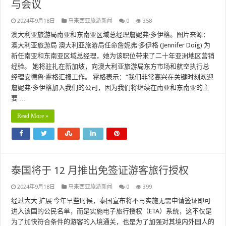
与会议
2024年9月18日
马来西亚旅游新闻
0
358
澳大利亚旅游局南亚和东南亚区域总经理詹妮弗·多伊格。图片来源：
澳大利亚旅游局 澳大利亚旅游局任命詹妮弗·多伊格 (Jennifer Doig) 为
新任南亚和东南亚区域总经理，她为该职位带来了二十年亚洲地区营销
经验。 她将驻扎在新加坡，向澳大利亚旅游局东方市场和航空执行总
经理安德鲁·霍格汇报工作。 霍格表示：“我们非常高兴在关键时刻欢迎
詹妮弗·多伊格加入我们的公司，因为我们将继续在南亚和东南亚的主
要 …
Read More »
泰国将于 12 月推出免签证游客旅行授权
2024年9月18日
马来西亚旅游新闻
0
399
经过大大 扩展 今年早些时候，泰国宣布将不再实施无需申请签证即可
进入该国的公民名单，而是实施电子旅行授权（ETA）系统，这不仅是
为了加快符合条件的游客的入境通关，也是为了加强对其境内外国人的