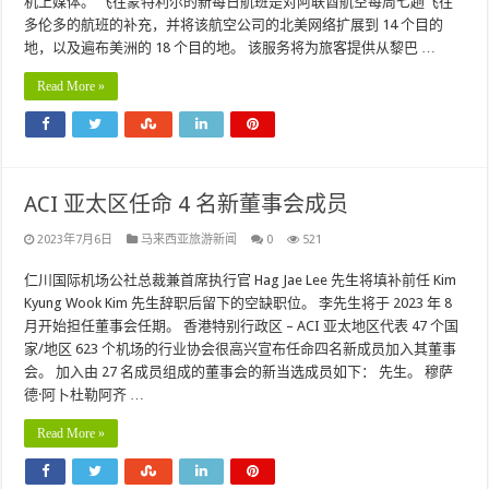
机上媒体。 飞往蒙特利尔的新每日航班是对阿联酋航空每周七趟飞往
多伦多的航班的补充，并将该航空公司的北美网络扩展到 14 个目的
地，以及遍布美洲的 18 个目的地。 该服务将为旅客提供从黎巴 …
Read More »
ACI 亚太区任命 4 名新董事会成员
2023年7月6日
马来西亚旅游新闻
0
521
仁川国际机场公社总裁兼首席执行官 Hag Jae Lee 先生将填补前任 Kim
Kyung Wook Kim 先生辞职后留下的空缺职位。 李先生将于 2023 年 8
月开始担任董事会任期。 香港特别行政区 – ACI 亚太地区代表 47 个国
家/地区 623 个机场的行业协会很高兴宣布任命四名新成员加入其董事
会。 加入由 27 名成员组成的董事会的新当选成员如下： 先生。 穆萨
德·阿卜杜勒阿齐 …
Read More »