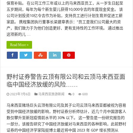
保育补贴。 在公司工作三年或以上的马来西亚员工，从一岁生日起至
五岁期间，每年为每个新生婴儿获得10,000令吉的年度现金奖金。 该
公司计划投资10亿令吉作为补贴，支持员工进行计划生育并促进工薪
家庭。 携程集团执行董事长梁建章表示：“员工是我们公司最大的资
产，我们致力于为他们创造更好、更有支持性的工作环境。 通过推出
这项新的儿 …
Read More »
野村证券警告云顶有限公司和云顶马来西亚面
临中国经济放缓的风险……
2023年7月6日
马来西亚旅游新闻
0
600
马来西亚赌场巨头云顶有限公司及其子公司云顶马来西亚都被视为容易
受到中国经济放缓的影响，野村证券分析师估计，近几个月中国游客人
数仅攀升至新冠疫情前水平的 30% 以下。 这一警告是一份研究报告的
一部分，该报告研究了中国经济放缓对马来西亚的各种影响，此前野村
证券的中国经济学家陆挺博士最近将中国 2023 年 GDP 增长预测从