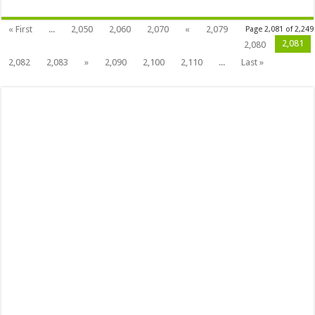
« First
...
2,050
2,060
2,070
«
2,079
Page 2,081 of 2,249
2,081
2,080
2,082
2,083
»
2,090
2,100
2,110
...
Last »