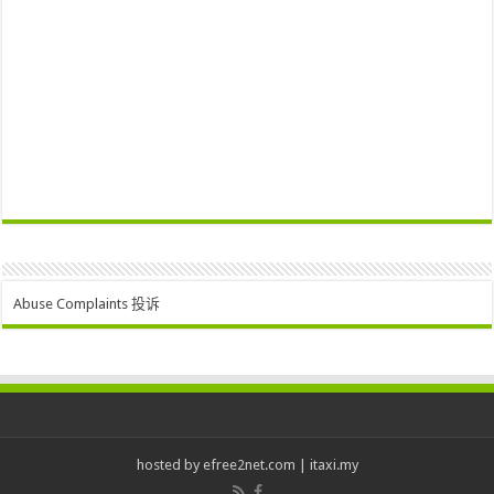
Abuse Complaints 投诉
hosted by
efree2net.com
|
itaxi.my