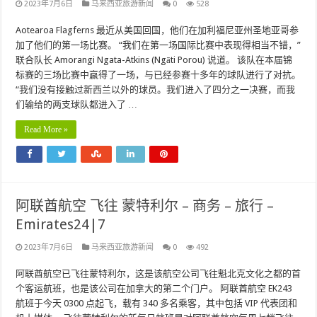
2023年7月6日
马来西亚旅游新闻
0
528
Aotearoa Flagferns 最近从美国回国，他们在加利福尼亚州圣地亚哥参
加了他们的第一场比赛。 “我们在第一场国际比赛中表现得相当不错，”
联合队长 Amorangi Ngata-Atkins (Ngāti Porou) 说道。 该队在本届锦
标赛的三场比赛中赢得了一场，与已经参赛十多年的球队进行了对抗。
“我们没有接触过新西兰以外的球员。我们进入了四分之一决赛，而我
们输给的两支球队都进入了 …
Read More »
阿联酋航空 飞往 蒙特利尔 – 商务 – 旅行 –
Emirates24|7
2023年7月6日
马来西亚旅游新闻
0
492
阿联酋航空已飞往蒙特利尔，这是该航空公司飞往魁北克文化之都的首
个客运航班，也是该公司在加拿大的第二个门户。 阿联酋航空 EK243
航班于今天 0300 点起飞，载有 340 多名乘客，其中包括 VIP 代表团和