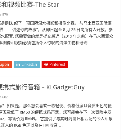
频比赛-The Star
579
局刚刚发起了一项国际潜水摄影和摄像比赛。 与马来西亚国际潜
——讲述你的故事”，从即日起至 8 月 25 日向所有人开放。参
亚潜水配套. 您需要做的就是提交最近（2019 年之前）在马来西亚众
率图像和视频必须包括令人惊叹的海洋生物和珊瑚 …
eupon
LinkedIn
Pinterest
携式旅行音箱 – KLGadgetGuy
602
吗？ 如果是，那么您会喜欢一款轻便、价格低廉且音质出色的便
五款低于 RM50 的便携式扬声器，您可能会在下一次冒险中发
Clipz，零售价为 RM49。 它提供了与其时尚设计相匹配的令人印象
人的 RGB 色环以及在 FM 收音 …