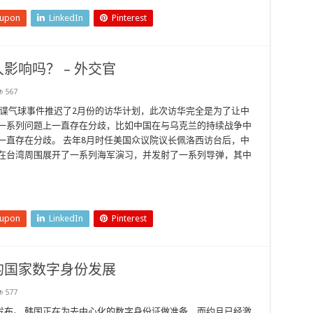
eupon
LinkedIn
Pinterest
影响吗？ – 外交官
567
间谍气球事件推迟了2月份的访华计划，此次访华完全是为了让中
在一系列问题上一直存在分歧，比如中国在与乌克兰的持续战争中
一直存在分歧。 去年8月时任美国众议院议长佩洛西访台后，中
国在台湾周围展开了一系列海军演习，并发射了一系列导弹，其中
eupon
LinkedIn
Pinterest
的国家数字身份发展
577
发布。 韩国正在为去中心化的数字身份证做准备，而约旦已经激