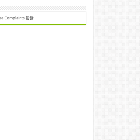
se Complaints 投诉