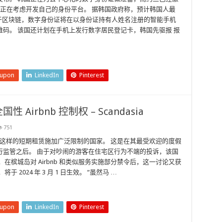
个州正在考虑开发自己的身份平台。 据韩国政府称，预计韩国人最
 基于区块链，数字身份证将在以身份证持有人姓名注册的智能手机
码。 该国还计划在手机上发行数字居民登记卡，韩国先驱报 报
eupon
LinkedIn
Pinterest
irbnb 控制权 – Scandasia
751
nb 这样的短期租赁施加广泛限制的国家。 这是在其最受欢迎的度假
行监管之后。 由于对吵闹的游客在住宅区行为不端的投诉，该国
在槟城岛对 Airbnb 和类似服务实施部分禁令后，这一讨论又获
2024 年 3 月 1 日生效。 “虽然马 …
eupon
LinkedIn
Pinterest