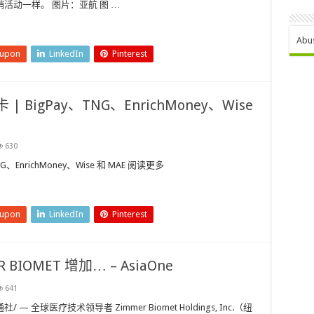
活动一样。 图片：亚航 图 …
Abu
eupon
LinkedIn
Pinterest
 BigPay、TNG、EnrichMoney、Wise
630
、EnrichMoney、Wise 和 MAE 阅读更多
eupon
LinkedIn
Pinterest
IOMET 增加… – AsiaOne
641
/ — 全球医疗技术领导者 Zimmer Biomet Holdings, Inc.（纽