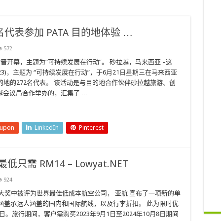
代表参加 PATA 目的地体验 …
572
拉越古晋开幕，主题为“可持续发展在行动”。 砂拉越，马来西亚 –这
M 2023)，主题为 “可持续发展在行动”，于6月21日星期三在马来西亚
的地的272名代表。 该活动是与目的地合作伙伴砂拉越旅游、创
会议局合作举办的，汇集了 …
eupon
LinkedIn
Pinterest
只需 RM14 – Lowyat.NET
924
航空公司大奖中被评为世界最佳低成本航空公司， 亚航 宣布了一项新的单
促销涵盖承运人涵盖的国内和国际航线，以及行李折扣。 此为限时优
5日。旅行期间，客户需购买2023年9月1日至2024年10月8日期间