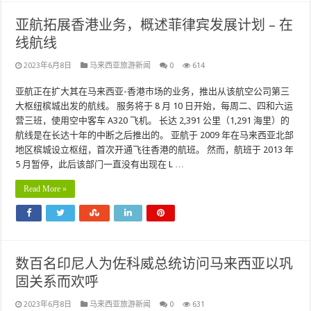
亚航拓展香港业务，概述菲律宾发展计划 – 在
线航线
2023年6月8日
马来西亚旅游新闻
0
614
亚航正在扩大其在马来西亚-香港市场的业务，推出从该航空公司第三
大枢纽槟城出发的航线。 服务将于 8 月 10 日开始，每周二、四和六运
营三班，使用空中客车 A320 飞机。 长达 2,391 公里（1,291 海里）的
航线是在长达十年的中断之后推出的。 亚航于 2009 年在马来西亚北部
地区槟城设立枢纽，首次开通飞往香港的航班。 然而，航班于 2013 年
5 月暂停，此后该部门一直没有出现在 L …
Read More »
数百名印尼人为佐科威总统访问马来西亚以巩
固关系而欢呼
2023年6月8日
马来西亚旅游新闻
0
631