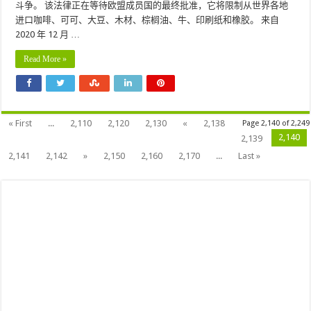
斗争。 该法律正在等待欧盟成员国的最终批准，它将限制从世界各地
进口咖啡、可可、大豆、木材、棕榈油、牛、印刷纸和橡胶。 来自
2020 年 12 月 …
Read More »
« First
...
2,110
2,120
2,130
«
2,138
Page 2,140 of 2,249
2,140
2,139
2,141
2,142
»
2,150
2,160
2,170
...
Last »