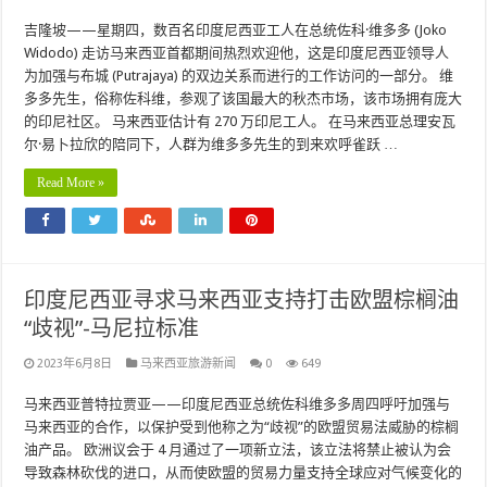
吉隆坡——星期四，数百名印度尼西亚工人在总统佐科·维多多 (Joko
Widodo) 走访马来西亚首都期间热烈欢迎他，这是印度尼西亚领导人
为加强与布城 (Putrajaya) 的双边关系而进行的工作访问的一部分。 维
多多先生，俗称佐科维，参观了该国最大的秋杰市场，该市场拥有庞大
的印尼社区。 马来西亚估计有 270 万印尼工人。 在马来西亚总理安瓦
尔·易卜拉欣的陪同下，人群为维多多先生的到来欢呼雀跃 …
Read More »
印度尼西亚寻求马来西亚支持打击欧盟棕榈油
“歧视”-马尼拉标准
2023年6月8日
马来西亚旅游新闻
0
649
马来西亚普特拉贾亚——印度尼西亚总统佐科维多多周四呼吁加强与
马来西亚的合作，以保护受到他称之为“歧视”的欧盟贸易法威胁的棕榈
油产品。 欧洲议会于 4 月通过了一项新立法，该立法将禁止被认为会
导致森林砍伐的进口，从而使欧盟的贸易力量支持全球应对气候变化的