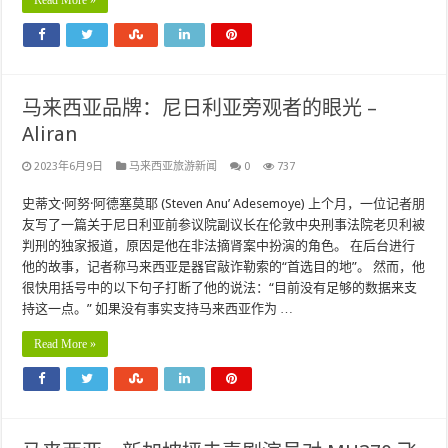
Read More »
马来西亚品牌：尼日利亚旁观者的眼光 –
Aliran
2023年6月9日
马来西亚旅游新闻
0
737
史蒂文·阿努·阿德塞莫耶 (Steven Anu’ Adesemoye) 上个月，一位记者朋
友写了一篇关于尼日利亚前参议院副议长在伦敦中央刑事法院老贝利被
判刑的独家报道，原因是他在非法摘肾案中扮演的角色。 在后台进行
他的故事，记者称马来西亚是器官敲诈勒索的“首选目的地”。 然而，他
很快用括号中的以下句子打断了他的说法：“目前没有足够的数据来支
持这一点。” 如果没有事实支持马来西亚作为 …
Read More »