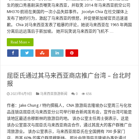
生的脱口秀喜剧演员嘲笑马来西亚，并取笑 2014 年马来西亚航空公司
MH370 航班在美国的一次小品失踪事件。 Jocelyn Chia 在社交媒体上
发布了她的行为，激起了马来西亚的愤怒，并促使新加坡官员迅速道
歉。 Chia 对马来西亚发表了粗暴的评论，她说马来西亚在 1965 年两国
分离后远远落后于新加坡。 她开玩笑说马来西亚的飞机不 …
Read More »
屈臣氏通过其马来西亚商店推广台湾 – 台北时
报
2023年6月9日
马来西亚旅游新闻
0
656
作者：Jake Chung / 特约撰稿人，CNA 旅游局吉隆坡办公室周三与化妆
品连锁店屈臣氏马来西亚分公司举行联合新闻发布会，宣传台湾可能是
该地区最适合穆斯林的旅游目的地。 该办公室主任周士弼表示，这是
该办公室首次与屈臣氏马来西亚商店合作，通过其庞大的客户群推广台
湾旅游业。 该办公室表示，马来西亚屈臣氏在全国拥有 700 多家门
店，而其 60% 的客户群是穆斯林。 照片由旅游局吉隆坡办事处通过 …