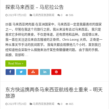
探索马来西亚 – 马尼拉公告
2023年7月20日
马来西亚旅游新闻
0
506
炒面 马来西亚烤肉面 在亚洲国家中，马来西亚一定是我最喜欢的国家
之一，尽管在我这个月旅行之前，我从来没有去过马来西亚。 我只是
喜欢它多样化的美食，不仅是味道，还有质地和品种。 自疫情以来，
我一直在关注这位来自吉隆坡的正骨师，Chris Leong 大师。 正骨是一
种从事关节手法的民间医学。 我每天都会观察他几个小时，直到我已
经知道他会采取什么措施来治疗某些骨骼僵硬问题。 由于我的手腕、
肩膀、背部和 …
Read More »
东方快运携两条马来西亚航线卷土重来 – 明天
旅游
2023年7月20日
马来西亚旅游新闻
0
465