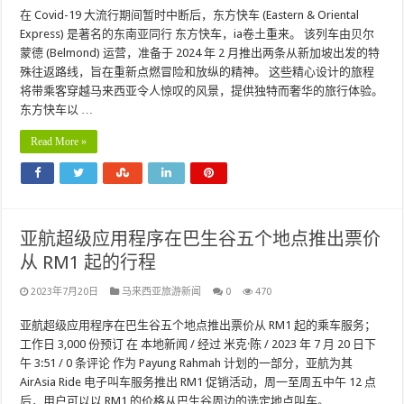
在 Covid-19 大流行期间暂时中断后，东方快车 (Eastern & Oriental
Express) 是著名的东南亚同行 东方快车，ia卷土重来。 该列车由贝尔
蒙德 (Belmond) 运营，准备于 2024 年 2 月推出两条从新加坡出发的特
殊往返路线，旨在重新点燃冒险和放纵的精神。 这些精心设计的旅程
将带乘客穿越马来西亚令人惊叹的风景，提供独特而奢华的旅行体验。
东方快车以 …
Read More »
亚航超级应用程序在巴生谷五个地点推出票价
从 RM1 起的行程
2023年7月20日
马来西亚旅游新闻
0
470
亚航超级应用程序在巴生谷五个地点推出票价从 RM1 起的乘车服务；
工作日 3,000 份预订 在 本地新闻 / 经过 米克·陈 / 2023 年 7 月 20 日下
午 3:51 / 0 条评论 作为 Payung Rahmah 计划的一部分，亚航为其
AirAsia Ride 电子叫车服务推出 RM1 促销活动，周一至周五中午 12 点
后，用户可以以 RM1 的价格从巴生谷周边的选定地点叫车。 …