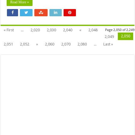
Read More »
« First
...
2,020
2,030
2,040
«
2,048
Page 2,050 of 2,249
2,050
2,049
2,051
2,052
»
2,060
2,070
2,080
...
Last »