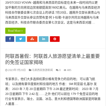
20/07/2023 VOV.VN -越南和马来西亚的目标是在未来一段时间内以更
加平衡的方向将双边贸易额提高到180亿美元。 在越南与马来西亚经济
科技合作联委会第七次会议上的讲话 7月20日，越南外交部长裴青山与
马来西亚外交部长参议员赞布里·阿卜杜勒·卡迪尔共同主持越南与马来
西亚经济、科技合作联合委员会第七次会议，这是马来西亚对越 …
Read More »
阿联酋暑假：阿联酋人旅游愿望清单上最重要
的免签证国家揭晓
2023年7月20日
马来西亚旅游新闻
0
485
专家表示，他们大多选择机票价格有竞争力的目的地； 可以直飞航
班； 以及拥有豪华度假村和住宿的地方 作者： SM 阿亚兹·扎基尔 发
表： 2023 年 7 月 20 日星期四 下午 2:28 最近更新时间： 2023 年 7 月
20 日星期四 下午 2:42 在……之外 他们可以前往 179 个免签证目的地
行业专家表示，瑞士、法国、冰岛、意大利和德国等欧洲国家是阿联酋
人最喜 …