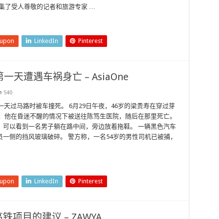
，聚集了受人尊敬的记者和旅游专家 …
eupon
LinkedIn
Pinterest
天遭遇车祸身亡 – AsiaOne
540
天过马路时被车撞死。 6月29日午夜，46岁的梁贵寿在穿过芽
称，他在昏迷不醒的情况下被送往陈笃生医院，随后在那里死亡。
，可以看到一名男子躺在路中间，旁边放着拖鞋。 一辆黑色汽车
一侧的挡风玻璃破碎。 警方称，一名54岁的男性司机已被捕，
eupon
LinkedIn
Pinterest
项目的建议 – ZAWYA