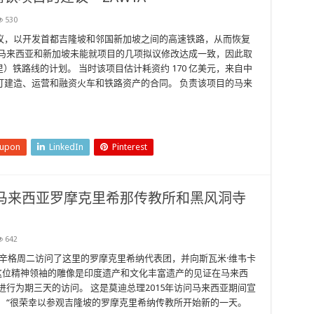
530
议，以开发首都吉隆坡和邻国新加坡之间的高速铁路，从而恢复
 马来西亚和新加坡未能就项目的几项拟议修改达成一致，因此取
英里）铁路线的计划。 当时该项目估计耗资约 170 亿美元，来自中
订建造、运营和融资火车和铁路资产的合同。 负责该项目的马来
eupon
LinkedIn
Pinterest
马来西亚罗摩克里希那传教所和黑风洞寺
642
特·辛格周二访问了这里的罗摩克里希纳代表团，并向斯瓦米·维韦卡
这位精神领袖的雕像是印度遗产和文化丰富遗产的见证在马来西
进行为期三天的访问。 这是莫迪总理2015年访问马来西亚期间宣
 “很荣幸以参观吉隆坡的罗摩克里希纳传教所开始新的一天。