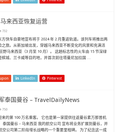
 月在马来西亚恢复运营
732
快车自豪地宣布将于 2024 年 2 月重返轨道。该列车将推出两
险之旅。从新加坡出发，穿越马来西亚不断变化的风景和充满活
狂野马来西亚（3 月至 10 月）。 这趟标志性的火车由 15 节深绿
经槟城、兰卡威等目的地，并首次前往塔曼尼加拉国 …
eupon
LinkedIn
Pinterest
军泰国曼谷 – TravelDailyNews
750
迎来的第 100 万名乘客。 它也是第一家提供往返曼谷素万那普机
泰国曼谷 – 马来西亚 我的航空公司 宣布将业务扩展到曼谷，并
标志着该航空公司第二阶段增长战略的一个重要里程碑。 为了纪念这一成