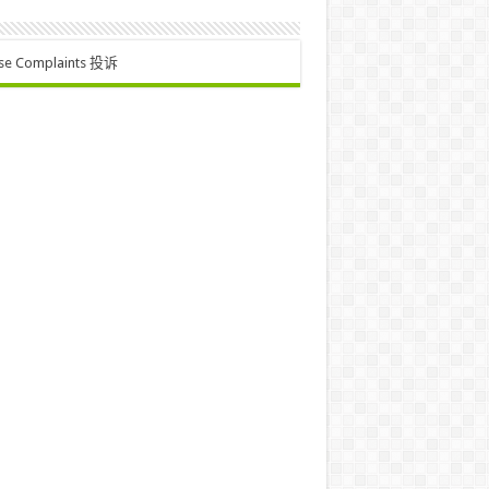
se Complaints 投诉