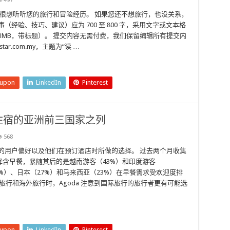
497
们很想听听您的旅行和冒险经历。 如果您还不想旅行，也没关系，
经验、技巧、建议）应为 700 至 800 字，采用文字或文本格
1MB，带标题）。 提交内容无需付费，我们保留编辑所有提交内
star.com.my，主题为“读 …
eupon
LinkedIn
Pinterest
住宿的亚洲前三国家之列
568
的用户偏好以及他们在预订酒店时所做的选择。 过去两个月收集
择含早餐，紧随其后的是越南游客（43%）和印度游客
9%）、日本（27%）和马来西亚（23%）在早餐需求受欢迎度排
内旅行和海外旅行时，Agoda 注意到国际旅行的旅行者更有可能选
eupon
LinkedIn
Pinterest