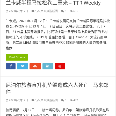
兰卡威半程马拉松卷土重来 – TTR Weekly
2023年7月12日
马来西亚旅游新闻
0
636
兰卡威，2023 年 7 月 12 日：兰卡威发展局支持兰卡威国际半程马拉松
赛 (LIHM’23) 于 2023 年 12 月 2 日回归，这将是第二届比赛。 7 月 7
日，21 公里比赛开始报名，比赛路线是一条穿过岛上风景秀丽的乡村
和村庄的环形路线。 2019 年首届比赛后，由于 Covid-19 大流行而中
断，第二届 LIHM 将吸引来自马来西亚和邻国新加坡的大量跑者参加。
跑步 …
Read More »
尼泊尔旅游直升机坠毁造成六人死亡| 马来邮
件
2023年7月12日
马来西亚旅游新闻
0
472
加德满都，7月12日——航空当局称，尼泊尔一架旅游直升机昨天在珠
穆朗玛峰地区起飞后不久坠毁，机上六人全部遇难。 马南航空的这架