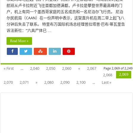
航班从卢卡拉附近飞往首都加德满都，卢卡拉是攀登世界最高峰的门
户，机上有同一个墨西哥家庭的五名成员和一名尼泊尔飞行员。 尼泊
尔民航局（CAAN）在一份声明中表示，这架直升机在周二早上起飞八
分钟后失去了联系。 特里布万国际机场总经理普拉塔普·巴布·蒂瓦里告
诉法新社：“六具尸体已 …
Read More »
« First
...
2,040
2,050
2,060
«
2,067
Page 2,069 of 2,249
2,069
2,068
2,070
2,071
»
2,080
2,090
2,100
...
Last »