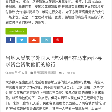
贵的过程。 然而，这种情况正在迅速发生变化。 去年，印度尼西亚、
新加坡、马来西亚、泰国和菲律宾政府 签署具有里程碑意义的跨境支
付协议 允许通过简单的二维码进行交易。 对于东南亚高度分散的支付
市场来说，这是一个里程碑时刻。 因此，该地区的商业界现在应该紧
跟支付创新的脉搏，确保客 …
Read More »
当地人受够了外国人 "乞讨者" 在马来西亚寻
求资金资助他们的旅行
2023年7月12日
马来西亚旅游新闻
0
546
大多数人在出国旅行之前都会存够足够的钱来支付旅行费用。 有些人
宁愿去异国“乞讨”挣点钱，也不愿攒钱养活自己。 众所周知，这些“乞
讨者”会在热门旅游景点（例如武吉免登）或热点地区的街道上寻求捐
款，以赞助他们的下一次旅行，但马来西亚人现在似乎已经厌倦了他
们。 来源：脸书 几天前，民都鲁资讯脸书页面贴出了两名俄罗斯“乞讨
者”在砂拉越民都鲁路边的照片，其中一人举着一块纸板牌，上面写