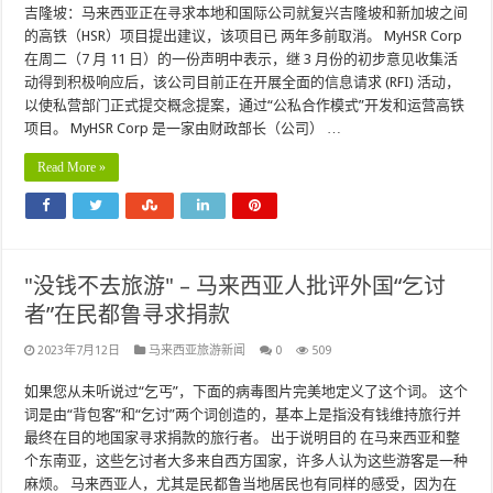
吉隆坡：马来西亚正在寻求本地和国际公司就复兴吉隆坡和新加坡之间
的高铁（HSR）项目提出建议，该项目已 两年多前取消。 MyHSR Corp
在周二（7 月 11 日）的一份声明中表示，继 3 月份的初步意见收集活
动得到积极响应后，该公司目前正在开展全面的信息请求 (RFI) 活动，
以使私营部门正式提交概念提案，通过“公私合作模式”开发和运营高铁
项目。 MyHSR Corp 是一家由财政部长（公司） …
Read More »
"没钱不去旅游" – 马来西亚人批评外国“乞讨
者”在民都鲁寻求捐款
2023年7月12日
马来西亚旅游新闻
0
509
如果您从未听说过“乞丐”，下面的病毒图片完美地定义了这个词。 这个
词是由“背包客”和“乞讨”两个词创造的，基本上是指没有钱维持旅行并
最终在目的地国家寻求捐款的旅行者。 出于说明目的 在马来西亚和整
个东南亚，这些乞讨者大多来自西方国家，许多人认为这些游客是一种
麻烦。 马来西亚人，尤其是民都鲁当地居民也有同样的感受，因为在