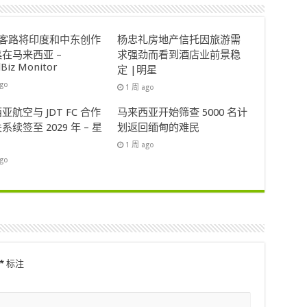
ok客路将印度和中东创作
杨忠礼房地产信托因旅游需
在马来西亚 –
求强劲而看到酒店业前景稳
lBiz Monitor
定 |明星
ago
1 周 ago
亚航空与 JDT FC 合作
马来西亚开始筛查 5000 名计
系续签至 2029 年 – 星
划返回缅甸的难民
1 周 ago
ago
*
标注