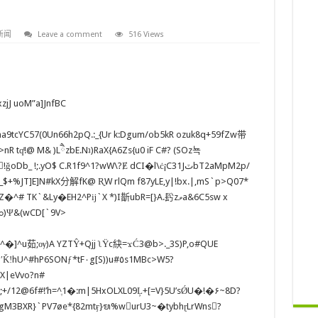
新闻
Leave a comment
516 Views
jJ uoM”a]JnfBC
R tqͭ!@ M& )LཻzbE.Nʇ)RaX{A6Zs{u0 iF C#? (SOz뇩
!;.yO$ C.R1f9^1?wW\?Ɇ dCI�l\ċ¡C31JٽbT2aMpM2p/
+%JT]E]N#kX分解fK@ R͍W rlQm f87yLE,y|!bx.|,mS`p>Q07*
TK`&Ly�EH2^Pĳ`X *)I斮ubR=[}A.䦇zވa&6C5sw x
t’}&b60ܡx s#ؕ,qeJD[fP@ord@Rd#1c_R.dAVY!ߋ)Ψ&(wCD[`9V>
m’^�]^u茹;ѹ)A YZTŶ+Qjj ʅŸc䊽=ϫĆ3@b>._3S)P,o#QUE
ThX|eVvo?n#
9gM3BXR}`PV7øe*{82mtӻ}ᬫ%w󢓍urU3~�tybhɽLrWns?