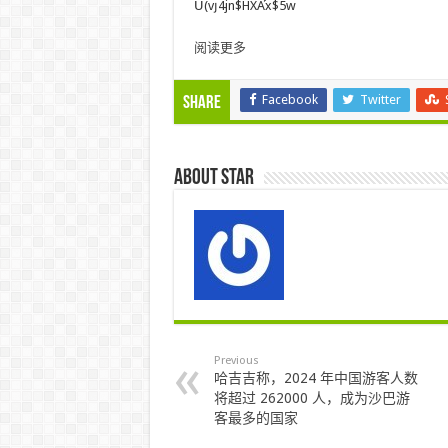
Ս(vյ4jn$HXA֡x$5w
阅读更多
Facebook
Twitter
Share
About star
Previous
哈吉吉称，2024 年中国游客人数
将超过 262000 人，成为沙巴游
客最多的国家