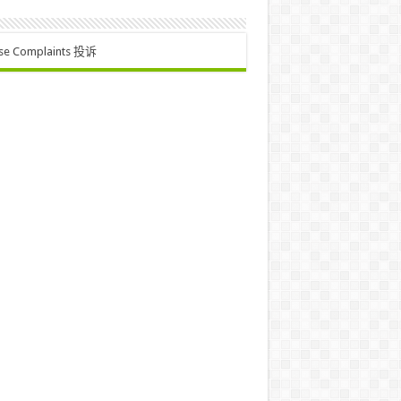
se Complaints 投诉