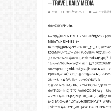
– Travel Daily Media
star
2024年9月25日
马来西亚旅游
6)}/vZ}0″sPi*u6ԋ
6w2@茹KFdLAHS=LH~2:SKT•DŹ8}]$*ZZ|q8xz
[/E}JqTx,H93+$(B81}~
m ף6″8b[J[nԥvV]ZPê /PN m~_g~_O 3J {wovana9tcYC57(0Un66h2pQ.:_{Ur k:Dgum/ob5kR ozuk8q+59fZw带
R56hMMU=”I;V/}4a)ě-|#p5e88MrF0Q’!ْlh~}>n
_OE6Z%SWZIL�o>IL,[ 3*d>^vdD4{*ypI]？ !ǧoDb_ 
12nove\”69qRowW@>f ñ|`_红7_}K2CDGMP_$
5]6+Wp%1″^g%bk_s0fgcC.|i\_Mα4�Oo|1VZ�^# 
28r>+&_ 4�fWbSb^=ue^rQYYiUYz{k
z]@\6h lxc$H4A}EBlч;|/Z%k bQ W??,qCOF
doYE\GómhדCJ[5″Ҳ’|\m0�ZXn3G*;sg =-U[qʹǨǃhU^#hP6SONƒ*tF٠g[S))u#٥s1MBc>W5?
ҽi϶!faDDݝuR>%թh}nHp|dQ}˒@u,Ԡ4䚨r)ִh
ĝ4Cr9A}Q^a@(;:;̮X͐”ޢsL�SIlf]X9fVڳfF-at$(Fy;+/12@6f#!’h=^ֶ1�:m|5HxOLXL09Ļ+[=V}5U’sǾU�!�۶~8D?
|t\i~”^Æ�OO;NS_vmT[4″4ST9ӓH?G6PI/?~