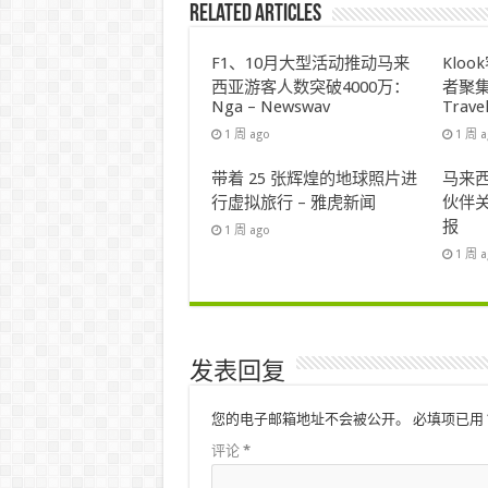
Related Articles
F1、10月大型活动推动马来
Klo
西亚游客人数突破4000万：
者聚集
Nga – Newswav
Trave
1 周 ago
1 周 
带着 25 张辉煌的地球照片进
马来西
行虚拟旅行 – 雅虎新闻
伙伴关
报
1 周 ago
1 周 
发表回复
您的电子邮箱地址不会被公开。
必填项已用
评论
*