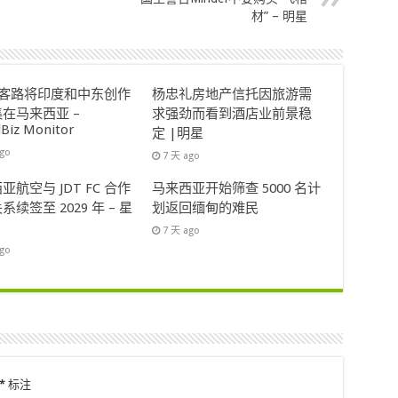
材” – 明星
ok客路将印度和中东创作
杨忠礼房地产信托因旅游需
在马来西亚 –
求强劲而看到酒店业前景稳
lBiz Monitor
定 |明星
ago
7 天 ago
亚航空与 JDT FC 合作
马来西亚开始筛查 5000 名计
系续签至 2029 年 – 星
划返回缅甸的难民
7 天 ago
ago
*
标注