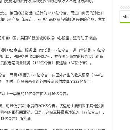
是由更稳定的旅行收据和更狭窄的初级收入不足所鼓舞的。
ahidin博士说，该国的货物出口总计为2816亿令吉，而进口商品的净出口
Abu
气和电子产品（E＆E），石油产品以及与棕榈油有关的产品，主要
是来自中国，美国和新加坡的数据中心设备，这有助于增加。
到33亿令吉。服务出口增长到637亿令吉，进口量达到670亿令
的出口，占服务总出口的40.7％，并在国际游客的较高支出的背
贡献者是商业服务（122亿令吉）和运输（87亿令吉）。
吉，而第1季度为171亿令吉，在国外产生的收入更高（244亿
。同时，向马来西亚的外国投资者付款降至333亿令吉。
从上一季度的12亿令吉扩大到46亿令吉。
吉，明显低于第1季度的203亿令吉。该运动主要归因于其他投资
融机构的银行间活动。但是，这被直接投资净流入（22亿令吉），
13亿令吉）所抵消。