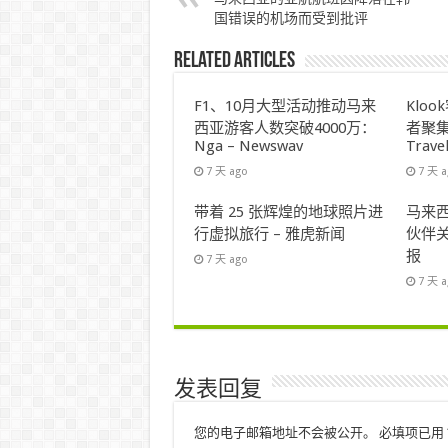
国错误的机场而受到批评
Related Articles
F1、10月大型活动推动马来
Klo
西亚游客人数突破4000万：
者聚集
Nga – Newswav
Trave
7 天 ago
7 天 
带着 25 张辉煌的地球照片进
马来西
行虚拟旅行 – 雅虎新闻
伙伴关
报
7 天 ago
7 天 
发表回复
您的电子邮箱地址不会被公开。
必填项已用