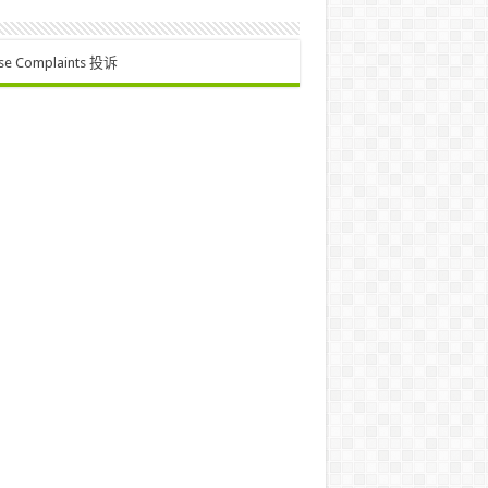
se Complaints 投诉