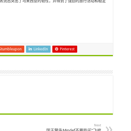
财务流出突出了马来西亚的韧性，并得到了强劲的旅行活动和稳定
Stumbleupon
LinkedIn
Pinterest
Next
国王警告Mindef不要购买“飞棺