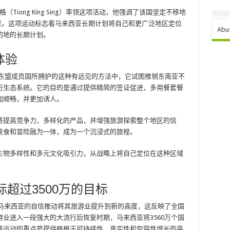
Tiong King Sing）率领这项活动，他强调了该国坚定不移地
景。这项运动标志着马来西亚长期计划将自己和更广泛地区定位
Abu
的地的长期计划。
体验
东盟成员国所拥护的这种有远见的方法中，它试图推销东南亚不
行生态系统。它的目的是通过提供精简的签证促进，多用餐套餐
加顺畅，并更加诱人。
将提高竞争力，多样化的产品，并增强旅游探索整个地区的信
美食和冒险融为一体，成为一个沉浸式的旅程。
生物多样性和多元文化吸引力，从战略上将自己定位在这种区域
标超过3500万的目标
是马来西亚的自信推动将其旅游业提升到新的高度，这反映了全国
业进入一段强大的大流行后恢复时期，马来西亚将3560万个国
该运动的重点是提供植根于可持续性，真实性和包容性增长的高