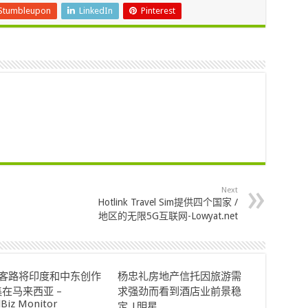
Stumbleupon
LinkedIn
Pinterest
Next
Hotlink Travel Sim提供四个国家 /
地区的无限5G互联网-Lowyat.net
ok客路将印度和中东创作
杨忠礼房地产信托因旅游需
在马来西亚 –
求强劲而看到酒店业前景稳
lBiz Monitor
定 |明星