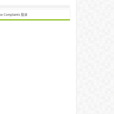
se Complaints 投诉