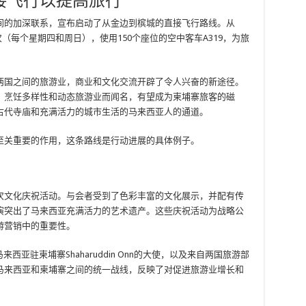
接飞行以提高旅行
间的加深联系，宣布启动了从金边到槟城的直接飞行路线。从
次（每个星期四和周日），使用150个座位的空中客车A319，为旅
两国之间的旅游业，商业和文化交流开辟了令人兴奋的新途径。
，烹饪多样性和动态旅游业而闻名，有望成为柬埔寨旅客的磁
古代寺庙和充满活力的城市生活的马来西亚人的通道。
至关重要的作用，这条路线是行动进展的具体例子。
次文化庆祝活动。与会者受到了色彩丰富的文化展示，并配有传
演突出了马来西亚充满活力的艺术遗产。这些庆祝活动为战略公
游营销中的重要性。
来西亚驻柬埔寨Shaharuddin Onn的大使，以及来自两国旅游部
马来西亚和柬埔寨之间的统一战线，反映了对促进旅游业增长和