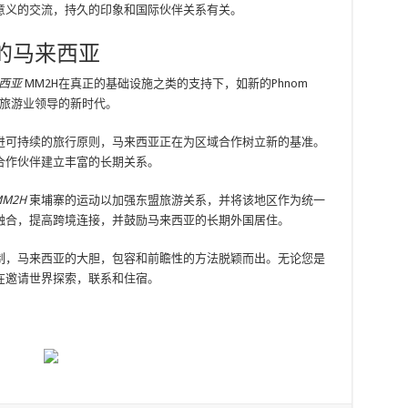
意义的交流，持久的印象和国际伙伴关系有关。
后的马来西亚
来西亚
MM2H在真正的基础设施之类的支持下，如新的Phnom
地进入旅游业领导的新时代。
进可持续的旅行原则，马来西亚正在为区域合作树立新的基准。
合作伙伴建立丰富的长期关系。
M2H
柬埔寨的运动以加强东盟旅游关系，并将该地区作为统一
融合，提高跨境连接，并鼓励马来西亚的长期外国居住。
制，马来西亚的大胆，包容和前瞻性的方法脱颖而出。无论您是
在邀请世界探索，联系和住宿。