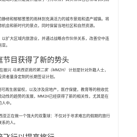
的静修和郁郁葱葱的雨林到充满活力的城市景观和遗产城镇。将
游机会和新时代的景点，同时保留当地社区和自然资源。
，以扩大区域内旅游业，并通过战略合作伙伴关系，改善空中连
南亚。
庭节目获得了新的势头
在振兴
马来西亚我的第二家（MM2H）
计划是针对外籍人士，
投资者量身定制的长期签证计划。
期可再生居留权，以及涉及房地产，医疗保健，教育等的税收优
动性的趋势的发展，MM2H已经获得了新的相关性，尤其是在
的人中。
西亚正在做一个强大的双重球：不仅对于寻求难忘的假期的旅行
联系的人。