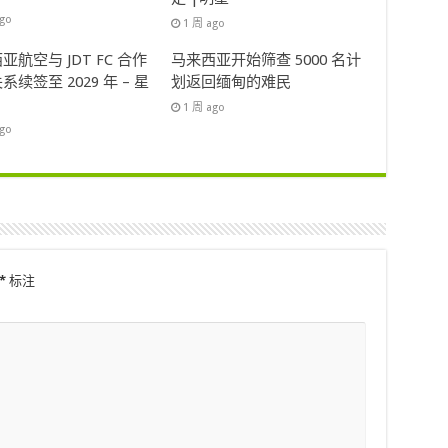
ago
1 周 ago
亚航空与 JDT FC 合作
马来西亚开始筛查 5000 名计
系续签至 2029 年 – 星
划返回缅甸的难民
1 周 ago
ago
*
标注