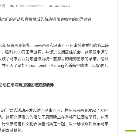
新闻
Leave a comment
449 Views
通过新的运动和直接槟城的航班锻造更强大的旅游途径
26年马来西亚游览，马来西亚和马来西亚在柬埔寨举行的第二座
作，吸引3560万国际游客，并促进长期居住机会。这场双重运动
反映了马来西亚对东盟作为统一旅游目的地的愿景的承诺，通过
了诸如Phnom penh – Penang的新航空路线，以促进无
2H活动在柬埔寨加强区域旅游债券
2H）竞选活动来发起访问马来西亚，并在马来西亚发起了大胆
色。这项充满活力的活动于周四晚上在香格里拉酒店举行，在周
，行业参与者和文化表演者召集在一起，以一场战略性展示马来
系的奉献精神。