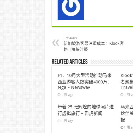
Previous
新加坡游客最注重成本：Klook客
路 |海峡时报
Related Articles
F1、10月大型活动推动马来
Klo
西亚游客人数突破4000万：
者聚集
Nga – Newswav
Trave
1 周 ago
1 周 
带着 25 张辉煌的地球照片进
马来西
行虚拟旅行 – 雅虎新闻
伙伴关
报
1 周 ago
1 周 