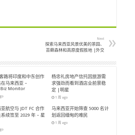
Next
探索马来西亚风景优美的茶园、
苔藓森林和高原度假胜地 |外交
ok客路将印度和中东创作
杨忠礼房地产信托因旅游需
在马来西亚 –
求强劲而看到酒店业前景稳
lBiz Monitor
定 |明星
ago
1 周 ago
亚航空与 JDT FC 合作
马来西亚开始筛查 5000 名计
系续签至 2029 年 – 星
划返回缅甸的难民
1 周 ago
ago