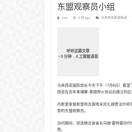
东盟观察员小组
star
4 周 ago
马来西亚旅游新闻
听听这篇文章
~3 分钟 · 人工智能语音
马来西亚国防部长今天下午（7月8日）看望
西亚在去年柬埔寨-泰国停火协议后建立的
丹斯里拿督斯里哈吉莫哈末尼扎姆贾法尔将
势的东盟观察员。
访问期间，班迭棉吉省省长乌姆·雷特雷向
势。