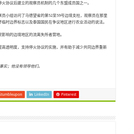
停火协议后建立的观察员机制的几个东盟成员国之一。
员小组访问了马德望省的第52至59号边境支柱，观察员在那里
坏临时边界标志以及泰国国民在争议地区进行农业活动的说法。
突影响的边境地区的流离失所者营地。
提高透明度，支持停火协议的实施，并有助于减少共同边界重新
的事实；他没有领导他们。
Stumbleupon
LinkedIn
Pinterest