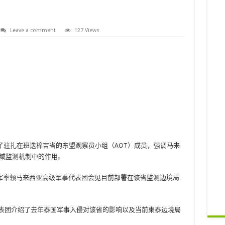
Leave a comment
127 Views
了驻扎在班迭棉吉省的东盟观察员小组（AOT）成员，强调马来
区域监测机制中的作用。
军率领马来西亚高级军事代表团会见目前部署在该省监测边境局
代表团介绍了去年泰国军事入侵对该省的影响以及当前柬泰边境局