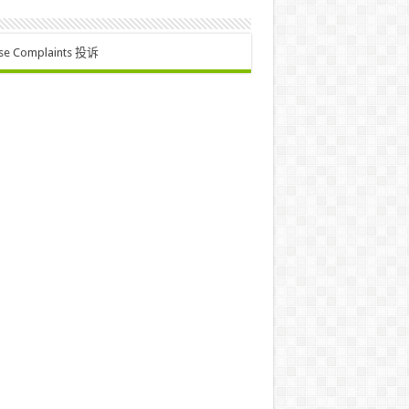
se Complaints 投诉