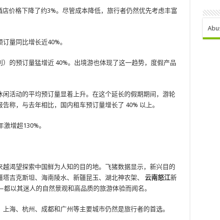
酒店价格下降了约3%。尽管成本降低，旅行者仍然优先考虑丰富
Abu
订量同比增长近40%。
）的预订量猛增近 40%。出境游也体现了这一趋势，度假产品
休闲活动的平均预订量显着上升。在这个延长的假期期间，游轮
告称，与去年相比，国内租车预订量增长了 40% 以上。
激增超130%。
来越渴望探索中国鲜为人知的目的地。飞猪数据显示，新兴目的
疆塔吉克斯坦、海南陵水、新疆昆玉、湖北神农架、
云南怒江
新
—都以其迷人的自然景观和高品质的旅游体验而闻名。
、上海、杭州、成都和广州等主要城市仍然是旅行者的首选。