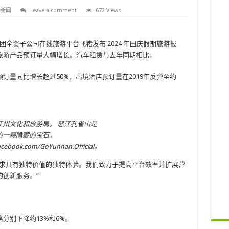
新闻
Leave a comment
672 Views
巴巴集团全资子公司在线旅游平台飞猪发布 2024 年国庆假期旅游报
旅游产品预订量大幅增长。汽车租赁与去年同期相比。
订量同比增长超过50%，出境酒店预订量在2019年反弹至约
江州文化和旅游局。
怒江孔雀山是
的一颗隐藏的宝石。
acebook.com/GoYunnan.Official。
寻求具有独特价值的独特体验。我们致力于提高平台效率并扩展营
创新服务。”
分别下降约13%和6%。