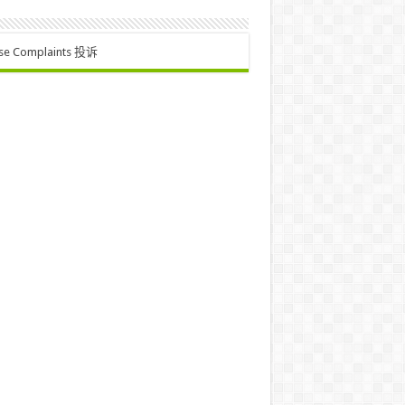
se Complaints 投诉