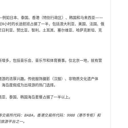
—例如日本、泰国、香港（特别行政区）、韩国和马来西亚——
过8小时的长途航班占据了一半，包括澳大利亚、美国、法国、俄
尼日利亚、赞比亚、智利、土耳其、塞尔维亚、哈萨克斯坦、克
断增多，包括音乐会、音乐节和体育赛事。仅北京一地，就有营
题游的浓厚兴趣。传统服饰摄影（汉服）、非物质文化遗产体
。海岛度假成为出境游的热门选择。
西亚、泰国、韩国海岛套餐占据了一半以上。
交易所代码：BABA，香港交易所代码：9988（港币专柜）和
线旅游平台之一。