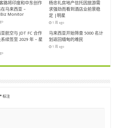
ok客路将印度和中东创作
杨忠礼房地产信托因旅游需
在马来西亚 –
求强劲而看到酒店业前景稳
lBiz Monitor
定 |明星
ago
1 周 ago
亚航空与 JDT FC 合作
马来西亚开始筛查 5000 名计
系续签至 2029 年 – 星
划返回缅甸的难民
1 周 ago
ago
*
标注