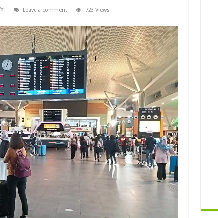
闻
Leave a comment
723 Views