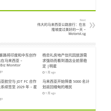
Next
伟大的马来西亚公路旅行：在吉
隆坡度过美好的一天 –
Motorist.sg
ok客路将印度和中东创作
杨忠礼房地产信托因旅游需
在马来西亚 –
求强劲而看到酒店业前景稳
lBiz Monitor
定 |明星
ago
1 周 ago
亚航空与 JDT FC 合作
马来西亚开始筛查 5000 名计
系续签至 2029 年 – 星
划返回缅甸的难民
1 周 ago
ago