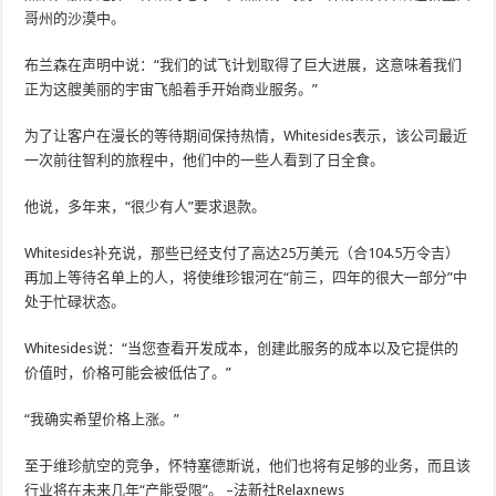
哥州的沙漠中。
布兰森在声明中说：“我们的试飞计划取得了巨大进展，这意味着我们
正为这艘美丽的宇宙飞船着手开始商业服务。”
为了让客户在漫长的等待期间保持热情，Whitesides表示，该公司最近
一次前往智利的旅程中，他们中的一些人看到了日全食。
他说，多年来，“很少有人”要求退款。
Whitesides补充说，那些已经支付了高达25万美元（合104.5万令吉）
再加上等待名单上的人，将使维珍银河在“前三，四年的很大一部分”中
处于忙碌状态。
Whitesides说：“当您查看开发成本，创建此服务的成本以及它提供的
价值时，价格可能会被低估了。”
“我确实希望价格上涨。”
至于维珍航空的竞争，怀特塞德斯说，他们也将有足够的业务，而且该
行业将在未来几年“产能受限”。 –法新社Relaxnews