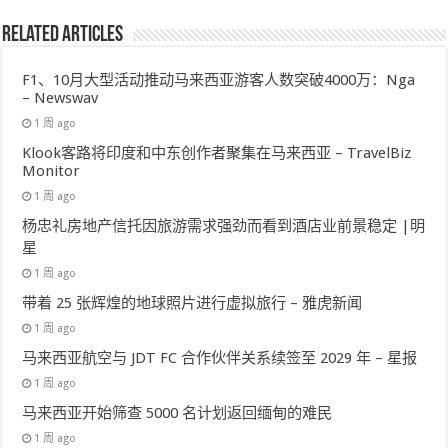
Related Articles
F1、10月大型活动推动马来西亚游客人数突破4000万：Nga
– Newswav
1 周 ago
Klook客路将印度和中东创作者聚集在马来西亚 – TravelBiz
Monitor
1 周 ago
杨忠礼房地产信托因旅游需求强劲而看到酒店业前景稳定 |明
星
1 周 ago
带着 25 张辉煌的地球照片进行虚拟旅行 – 雅虎新闻
1 周 ago
马来西亚航空与 JDT FC 合作伙伴关系续签至 2029 年 – 星报
1 周 ago
马来西亚开始筛查 5000 名计划返回缅甸的难民
1 周 ago