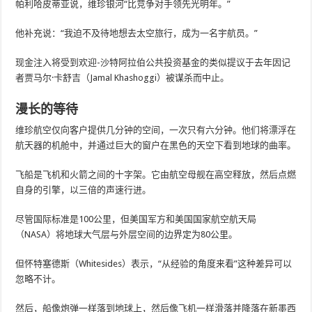
帕利哈皮蒂亚说，维珍银河“比竞争对手领先光明年。”
他补充说：“我迫不及待地想去太空旅行，成为一名宇航员。”
现金注入将受到欢迎-沙特阿拉伯公共投资基金的类似提议于去年因记
者贾马尔·卡舒吉（Jamal Khashoggi）被谋杀而中止。
漫长的等待
维珍航空仅向客户提供几分钟的空间，一次只有六分钟。他们将漂浮在
航天器的机舱中，并通过巨大的窗户在黑色的天空下看到地球的曲率。
飞船是飞机和火箭之间的十字架。它由航空母舰在高空释放，然后点燃
自身的引擎，以三倍的声速行进。
尽管国际标准是100公里，但美国军方和美国国家航空航天局
（NASA）将地球大气层与外层空间的边界定为80公里。
但怀特塞德斯（Whitesides）表示，“从经验的角度来看”这种差异可以
忽略不计。
然后，船像炮弹一样落到地球上，然后像飞机一样滑落并降落在新墨西