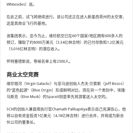
Whitesides）说。
在此之前，试飞将继续进行。该公司还正在进入新墨西哥州的太空港，
这是其商业飞行的基地。
该集团表示，迄今为止，维珍航空已在60个国家/地区拥有600多人的
预订，赚取了约8000万美元（3.34亿林吉特）的已付存款和1.2亿美元
（5.016亿林吉特）的潜在收入。
怀特塞德斯说，等候名单上有2500人。
商业太空竞赛
维珍银河（Virgin Galactic）与亚马逊创始人杰夫·贝索斯（Jeff Bezos）
的“蓝色起源”（Blue Origin）形成鲜明对比，而在另一个类别中，埃隆·
马斯克（Elon Musk）的SpaceX则是率先将游客送入太空的。
SCH的创始人兼首席执行官Chamath Palihapitiya表示自己充满信心，他
将以自有资金投资1亿美元（4.18亿林吉特）进行合并，并将成为新合
伙公司的董事长。