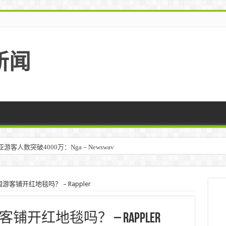
新闻
人数突破4000万：Nga – Newswav
客铺开红地毯吗？ – Rappler
红地毯吗？ – Rappler