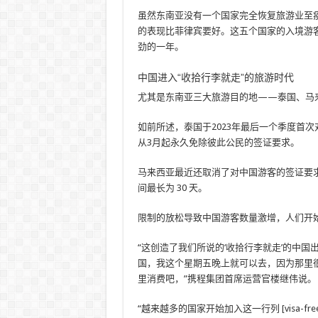
虽然东南亚没有一个国家完全恢复旅游业至
的表现比菲律宾要好。这五个国家的入境游客数
劲的一年。
中国进入“收拾行李就走”的旅游时代
尤其是东南亚三大旅游目的地——泰国、马
如前所述，泰国于2023年最后一个季度首次
从3月起永久免除彼此公民的签证要求。
马来西亚最近还取消了对中国游客的签证要求
间最长为 30 天。
限制的放松导致中国游客数量激增，人们开始
“这创造了我们所说的‘收拾行李就走’的中
国，我这个星期五晚上就可以去，因为那里
里消费吧，”携程集团首席运营官楼继伟说。
“越来越多的国家开始加入这一行列 [visa-fr