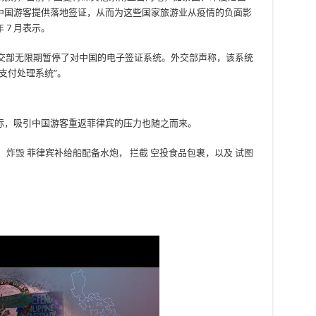
中国游客提供落地签证，从而为这些国家旅游业从疫情的负面影
 7 月表示。
旬，外交部无限期暂停了对中国的电子签证系统。外交部声称，该系统
支付处理系统”。
际，吸引中国游客重返菲律宾的压力也随之而来。
，
炸毁
菲律宾补给船配备水炮，
拦截
空投食品包裹，以及
试图