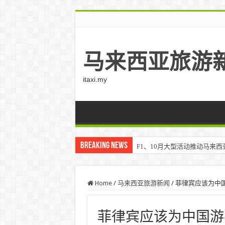
马来西亚旅游
itaxi.my
Breaking News
F1、10月大型活动推动马来西亚游客
Home
/
马来西亚旅游新闻
/
菲律宾应该为中国游
菲律宾应该为中国游客铺开