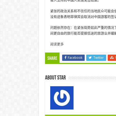
坡人支持对中国人实施免签政策。
紧张的政治关系和不信任的当地民众可能会
没有迹象表明菲律宾会取消对中国游客的签
问题依然存在：在紧张局势如此严重的情况
间更自由的旅行能否提振低迷的旅游业并缓
阅读更多
Facebook
Twitter
Share
About star