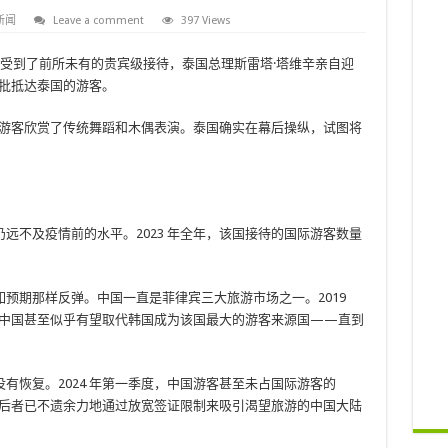
新闻
Leave a comment
397 Views
客受到了前所未有的贵宾级接待，泰国总理斯雷塔·塔维辛亲自迎
批抵达泰国的游客。
游客欣赏了传统舞蹈和木偶表演。泰国确实在幕后操纵，试图将
远不及疫情前的水平。2023 年全年，该国接待的国际游客数量
预期那样反弹。中国一直是菲律宾三大旅游市场之一。2019
上。中国甚至似乎有望取代韩国成为该国最大的游客来源国——直到
有恢复。2024 年第一季度，中国游客甚至未占国际游客的
，后者已不遗余力地通过放宽签证限制来吸引渴望旅游的中国大陆