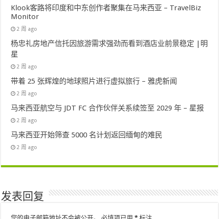
Klook客路将印度和中东创作者聚集在马来西亚 – TravelBiz
Monitor
2 周 ago
杨忠礼房地产信托因旅游需求强劲而看到酒店业前景稳定 |明
星
2 周 ago
带着 25 张辉煌的地球照片进行虚拟旅行 – 雅虎新闻
2 周 ago
马来西亚航空与 JDT FC 合作伙伴关系续签至 2029 年 – 星报
2 周 ago
马来西亚开始筛查 5000 名计划返回缅甸的难民
2 周 ago
发表回复
您的电子邮箱地址不会被公开。
必填项已用
*
标注