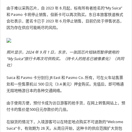
由于难以采购芯片，自 2023 年 8 月起，标有所有者姓名的“My Suica”
和 Pasmo 卡将停止销售，但新卡可以再次购买。东日本旅客铁道株式
会社表示，匿名卡已于 2023 年 6 月停止销售，目前仍处于停售状态，
因为存在供应可能耗尽的风险。
照片显示，2024 年 9 月 1 日，东京，一张因芯片短缺而暂停使用的
“My Suica”旅行卡再次可供购买。（持卡人的姓名已被像素化）（共同
社）
Suica 和 Pasmo 卡分别归 JR East 和 Pasmo Co. 所有，可在火车站售票
处和一些售票机以 500 日元（3.4 美元）押金购买。充值后，即可畅通
无阻地畅游日本的各种交通网络。
由于使用方便，预付卡成为访日游客的抢手货，在网上转售网站上，预
付卡的售价是500日元存款价的几倍。
在缺货的情况下，入境游客可以在特定地点购买不可退款的“Welcome
Suica”卡，有效期为 28 天。从周日开始，这种卡的供应范围扩大到包