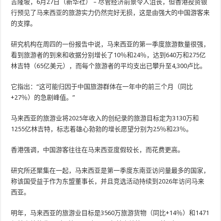
吉隆坡，6月27日（新华社） – 尽管经济前景令人沮丧，但香港投资银
行预见了马来西亚的旅游实力仍然完好无损，这是由强大的中国游客来
的支撑。
研究机构在周四的一份报告中说，马来西亚的第一季度旅游数量很强，
看到旅游者的到来和收据分别增长了10％和24％，达到640万和275亿
林吉特（65亿美元），而每个旅游者的平均支出已攀升至4,300卢比。
它指出：“这可能归因于中国旅游群体在一年中的前三个月（同比
+27％）的急剧峰值。”
马来西亚的旅游业将2025年收入的创纪录的旅游目标定为3130万和
1255亿林吉特，标志着雄心勃勃的增长愿望分别为25％和23％。
香港强调，中国游客往往在马来西亚度假较长，而花费更高。
研究所还聚集在一起，马来西亚是第一季度东南亚访问量最多的国家，
称该国受益于作为东盟董事长，并且竞选活动持续到2026年访问马来
西亚。
明年，马来西亚的旅游业目标是3560万旅游货物（同比+14％）和1471