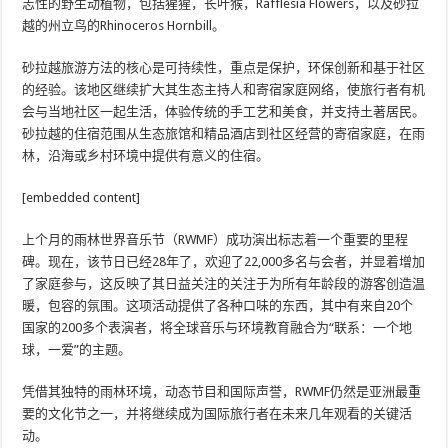
志性的野生动植物，包括猩猩，长叶猴，Rafflesia Flowers，以及砂拉
越的州立鸟的Rhinoceros Hornbill。
砂拉越旅游方法的核心是可持续性，重点是保护，环保创新和基于社区
的经验。该地区继续扩大其生态主持人和寄宿家庭网络，使旅行者有机
会与当地社区一起生活，体验传统的手工艺和美食，并支持土著居民。
砂拉越的住宿范围从生态旅馆和精品酒店到社区经营的寄宿家庭，在雨
林，沿海或乡村环境中提供有意义的住宿。
[embedded content]
上个月的雨林世界音乐节（RWMF）成功演出标志着一个重要的里程
碑。现在，该节日已经28年了，欢迎了22,000多名与会者，并显着增加
了家庭参与，这反映了其日益关注的关注于为所有年龄段的游客创造温
暖，包容的氛围。这项活动提供了各种口味的东西，其中有来自20个
国家的200多个表演者，将全球音乐与环境教育融合为“联系：一个地
球，一爱”的主题。
凭借其独特的雨林环境，动态节目和国际声誉，RWMF仍然是亚洲最重
要的文化节之一，并将继续成为国际旅行者在未来几年观看的关键活
动。