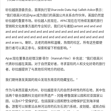
砂拉越旅游委员会，首席执行官Sharzede Datu Haji Salleh Askor表示：
“我们很高兴欢迎Apac成为我们的英国公共关系合作伙伴。英国仍然是
砂拉越的重要市场。砂拉越人民现在，APAC现在在可持续发展的旅行
营销和文化故事方面的专业知识，我们对与诸如sartent and and and
and and and and and and and and and and and and and and and and
and and and and and and and and and and and and and and and and
and araw is。喇叭，古老的雨林和温暖，热情的社区，所有这些都使
旅行者可以真正参与，探索和留下积极影响。”
Apac现在董事总经理汉娜·菲尔（Hannah Filer）补充说：“我们很高兴
代表砂拉越在英国。对于自然爱好者，寻求冒险的人和文化好奇的旅行
者，砂拉越提供了与其他任何地方的经验。
我们期待激发英国的观众发现东南亚的隐藏宝石。”
作为马来西亚最大的州，砂拉越是非凡的自然多样性的所在地，其中包
括两个联合国教科文组织世界遗产 – 冈隆·穆鲁国家公园和尼亚国家公
园，以及67个受保护区，包括国家公园和野生动物保护区到海洋储
备。游客可以探索沿丛林河沿岸的石灰石洞穴系统，皮划艇，或斑点标