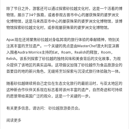
除了节日之外，游客还可以通过探索砂拉越文化村，这是一个活着的博
物馆，展示了34个族裔，或者参观古晋市中心的屡获殊荣的婆罗洲文
化博物馆，这是马来西亚市中心的屡获殊荣的婆罗洲文化博物馆，该博
物馆探索砂拉越文化村，或参观屡获殊荣的婆罗洲文化博物馆。
Apac现在还将聚焦砂拉越对身临其境的旅行体验的奉献精神，特别关
注其丰富的烹饪遗产。一个关键的亮点是由MasterChef澳大利亚决赛
入围者Audra Morrice主持的Eat，Roam，Realish的释放，Room，
Relish。该系列探索了砂拉越的独特风味和美食背后的文化故事，为观
众提供了该地区的真实品味。这项倡议加强了砂拉越作为食品旅游业的
首要目的地的新兴角色，无缝将烹饪探索与沉浸式旅行体验融为一体。
随着砂拉越继续将自己定位在生态文化旅行的最前沿时，与亚太地区的
这种新合作伙伴关系现在标志着将该州丰富的遗产，自然奇迹和可持续
的愿景带给英国广泛的观众，这是一个关键的一步。
有关更多信息，请访问：
砂拉越旅游委员会
。
阅读更多