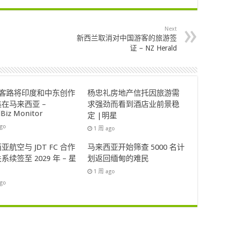
Next
新西兰取消对中国游客的旅游签
证 – NZ Herald
ok客路将印度和中东创作
杨忠礼房地产信托因旅游需
在马来西亚 –
求强劲而看到酒店业前景稳
lBiz Monitor
定 |明星
ago
1 周 ago
亚航空与 JDT FC 合作
马来西亚开始筛查 5000 名计
系续签至 2029 年 – 星
划返回缅甸的难民
1 周 ago
ago