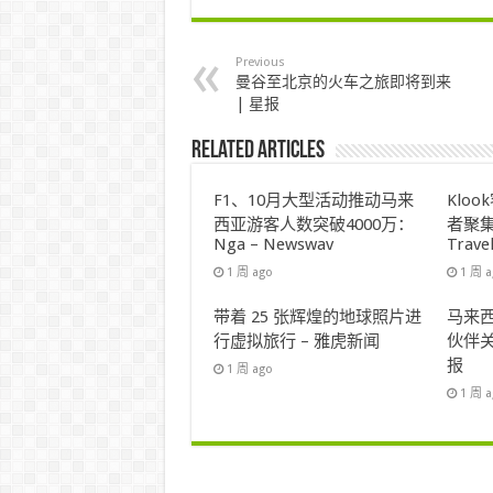
Previous
曼谷至北京的火车之旅即将到来
| 星报
Related Articles
F1、10月大型活动推动马来
Klo
西亚游客人数突破4000万：
者聚集
Nga – Newswav
Trave
1 周 ago
1 周 
带着 25 张辉煌的地球照片进
马来西
行虚拟旅行 – 雅虎新闻
伙伴关
报
1 周 ago
1 周 