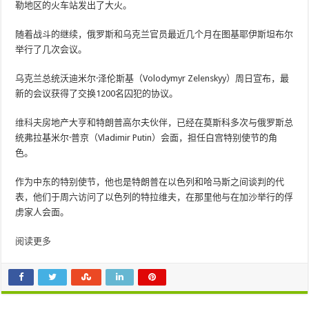
勒地区的火车站发出了大火。
随着战斗的继续，俄罗斯和乌克兰官员最近几个月在图基耶伊斯坦布尔
举行了几次会议。
乌克兰总统沃迪米尔·泽伦斯基（Volodymyr Zelenskyy）周日宣布，最
新的会议获得了交换1200名囚犯的协议。
维科夫
房地产大亨和特朗普高尔夫伙伴，已经在莫斯科多次与俄罗斯总
统弗拉基米尔·普京（Vladimir Putin）会面，担任白宫特别使节的角
色。
作为中东的特别使节，他也是特朗普在以色列和哈马斯之间谈判的代
表，他们于周六访问了以色列的特拉维夫，在那里他与在加沙举行的俘
虏家人会面。
阅读更多