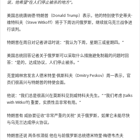
说，他希望“在人们停止被杀的地方”。
美国总统唐纳德·特朗普（Donald Trump）表示，他的特别使节史蒂夫·
维特科夫（Steve Witkoff）将于下周访问俄罗斯，继续就乌克兰战争进
行谈判。
特朗普在周日对记者讲话时说：“我认为下周，星期三或星期四。”
美国总统回答记者关于俄罗斯可以采取什么措施避免制裁的问题时回
答：“是的，达成协议，人们停止被杀。”
克里姆林宫发言人德米特里·佩斯科夫（Dmitry Peskov）周一表示，官
员们很高兴与特朗普的特使会面。
他说：“我们总是很高兴在莫斯科见到威特科夫先生。” “我们考虑 [talks
with Witkoff] 重要，实质性且非常有用。”
特朗普有
威胁要征收“非常严重的关税”
关于俄罗斯，如果它未能尽快
与乌克兰达成停火协议。
特朗普还说
两条核潜艇
他在与前俄罗斯总统德米特里·梅德韦杰夫