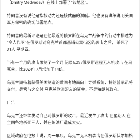
（Dmitry Medvedev）在线上部署了“该地区”。
特朗普没有说他是指核动力还是核武器的潜艇。他也没有详细说明美国
军方保密的确切部署地点。
特朗普的最新评论是在他最近将俄罗斯在乌克兰战争中的行动中描述为
“
令人作呕
“在俄罗斯对乌克兰首都基辅公寓街区的袭击之后，
杀死了
31人
星期四。
当有一个月的攻击限制了一个月
记录6,297俄罗斯远程无人机攻击
在乌
克兰，比2024年7月增加了14倍。
乌克兰期待着获得美国制造的爱国者地面向上导弹系统，特朗普承诺将
交付，尽管与之交付
乌克兰欧洲盟友的资金
，不是特朗普政府。
广告
乌克兰还继续发动自己对俄罗斯的攻击，最近发生了攻击
在星期天
在
全国各地杀死三人，并在炼油厂造成大火。
区域政府在电报上说，周一早晨，乌克兰无人机袭击在俄罗斯伏尔加格