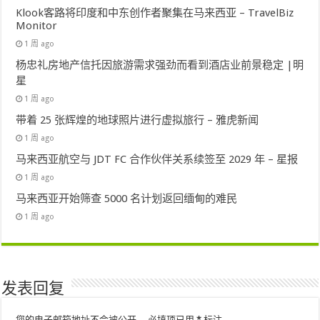
Klook客路将印度和中东创作者聚集在马来西亚 – TravelBiz
Monitor
1 周 ago
杨忠礼房地产信托因旅游需求强劲而看到酒店业前景稳定 |明
星
1 周 ago
带着 25 张辉煌的地球照片进行虚拟旅行 – 雅虎新闻
1 周 ago
马来西亚航空与 JDT FC 合作伙伴关系续签至 2029 年 – 星报
1 周 ago
马来西亚开始筛查 5000 名计划返回缅甸的难民
1 周 ago
发表回复
您的电子邮箱地址不会被公开。
必填项已用
*
标注