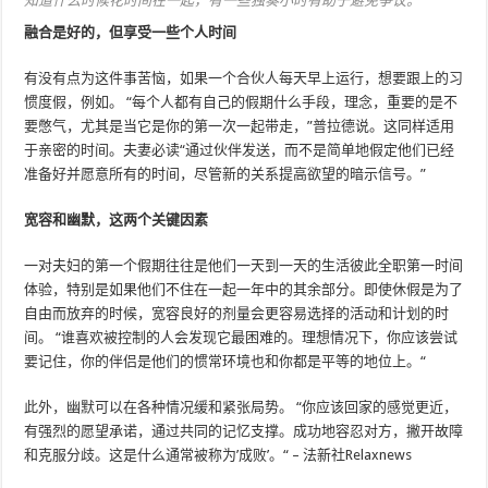
知道什么时候花时间在一起，有一些独奏小时有助于避免争议。
融合是好的，但享受一些个人时间
有没有点为这件事苦恼，如果一个合伙人每天早上运行，想要跟上的习
惯度假，例如。 “每个人都有自己的假期什么手段，理念，重要的是不
要憋气，尤其是当它是你的第一次一起带走，”普拉德说。这同样适用
于亲密的时间。夫妻必读“通过伙伴发送，而不是简单地假定他们已经
准备好并愿意所有的时间，尽管新的关系提高欲望的暗示信号。”
宽容和幽默，这两个关键因素
一对夫妇的第一个假期往往是他们一天到一天的生活彼此全职第一时间
体验，特别是如果他们不住在一起一年中的其余部分。即使休假是为了
自由而放弃的时候，宽容良好的剂量会更容易选择的活动和计划的时
间。 “谁喜欢被控制的人会发现它最困难的。理想情况下，你应该尝试
要记住，你的伴侣是他们的惯常环境也和你都是平等的地位上。“
此外，幽默可以在各种情况缓和紧张局势。 “你应该回家的感觉更近，
有强烈的愿望承诺，通过共同的记忆支撑。成功地容忍对方，撇开故障
和克服分歧。这是什么通常被称为’成败’。“ – 法新社Relaxnews