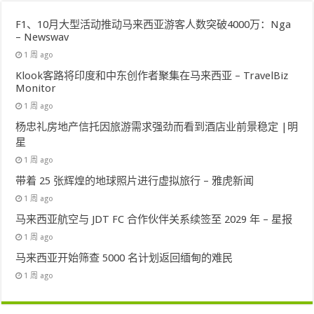
F1、10月大型活动推动马来西亚游客人数突破4000万：Nga
– Newswav
1 周 ago
Klook客路将印度和中东创作者聚集在马来西亚 – TravelBiz
Monitor
1 周 ago
杨忠礼房地产信托因旅游需求强劲而看到酒店业前景稳定 |明
星
1 周 ago
带着 25 张辉煌的地球照片进行虚拟旅行 – 雅虎新闻
1 周 ago
马来西亚航空与 JDT FC 合作伙伴关系续签至 2029 年 – 星报
1 周 ago
马来西亚开始筛查 5000 名计划返回缅甸的难民
1 周 ago