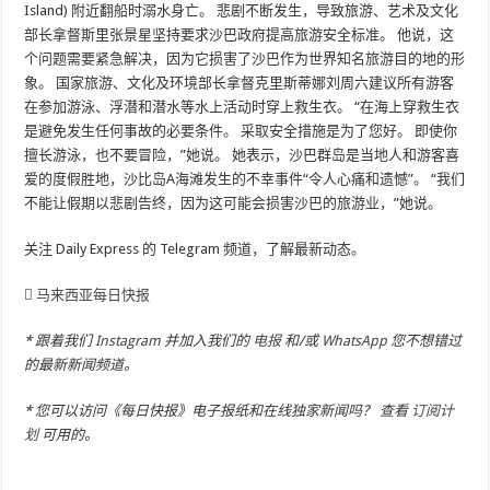
Island) 附近翻船时溺水身亡。 悲剧不断发生，导致旅游、艺术及文化
部长拿督斯里张景星坚持要求沙巴政府提高旅游安全标准。 他说，这
个问题需要紧急解决，因为它损害了沙巴作为世界知名旅游目的地的形
象。 国家旅游、文化及环境部长拿督克里斯蒂娜刘周六建议所有游客
在参加游泳、浮潜和潜水等水上活动时穿上救生衣。 “在海上穿救生衣
是避免发生任何事故的必要条件。 采取安全措施是为了您好。 即使你
擅长游泳，也不要冒险，”她说。 她表示，沙巴群岛是当地人和游客喜
爱的度假胜地，沙比岛A海滩发生的不幸事件“令人心痛和遗憾”。 “我们
不能让假期以悲剧告终，因为这可能会损害沙巴的旅游业，”她说。
关注 Daily Express 的 Telegram 频道，了解最新动态。
马来西亚每日快报
* 跟着我们
Instagram
并加入我们的
电报
和/或
WhatsApp
您不想错过
的最新新闻频道。
* 您可以访问《每日快报》电子报纸和在线独家新闻吗？ 查看
订阅计
划
可用的。