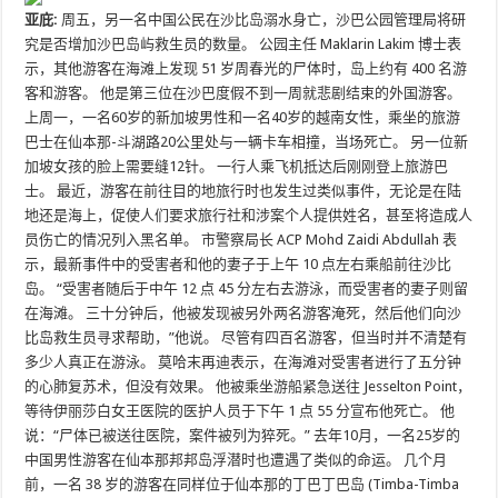
亚庇:
周五，另一名中国公民在沙比岛溺水身亡，沙巴公园管理局将研
究是否增加沙巴岛屿救生员的数量。 公园主任 Maklarin Lakim 博士表
示，其他游客在海滩上发现 51 岁周春光的尸体时，岛上约有 400 名游
客和游客。 他是第三位在沙巴度假不到一周就悲剧结束的外国游客。
上周一，一名60岁的新加坡男性和一名40岁的越南女性，乘坐的旅游
巴士在仙本那-斗湖路20公里处与一辆卡车相撞，当场死亡。 另一位新
加坡女孩的脸上需要缝12针。 一行人乘飞机抵达后刚刚登上旅游巴
士。 最近，游客在前往目的地旅行时也发生过类似事件，无论是在陆
地还是海上，促使人们要求旅行社和涉案个人提供姓名，甚至将造成人
员伤亡的情况列入黑名单。 市警察局长 ACP Mohd Zaidi Abdullah 表
示，最新事件中的受害者和他的妻子于上午 10 点左右乘船前往沙比
岛。 “受害者随后于中午 12 点 45 分左右去游泳，而受害者的妻子则留
在海滩。 三十分钟后，他被发现被另外两名游客淹死，然后他们向沙
比岛救生员寻求帮助，”他说。 尽管有四百名游客，但当时并不清楚有
多少人真正在游泳。 莫哈末再迪表示，在海滩对受害者进行了五分钟
的心肺复苏术，但没有效果。 他被乘坐游船紧急送往 Jesselton Point，
等待伊丽莎白女王医院的医护人员于下午 1 点 55 分宣布他死亡。 他
说：“尸体已被送往医院，案件被列为猝死。” 去年10月，一名25岁的
中国男性游客在仙本那邦邦岛浮潜时也遭遇了类似的命运。 几个月
前，一名 38 岁的游客在同样位于仙本那的丁巴丁巴岛 (Timba-Timba