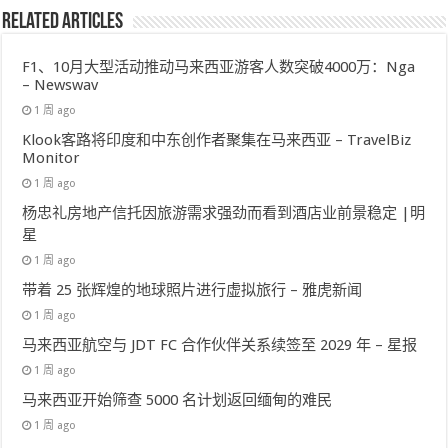
Related Articles
F1、10月大型活动推动马来西亚游客人数突破4000万：Nga
– Newswav
1 周 ago
Klook客路将印度和中东创作者聚集在马来西亚 – TravelBiz
Monitor
1 周 ago
杨忠礼房地产信托因旅游需求强劲而看到酒店业前景稳定 |明
星
1 周 ago
带着 25 张辉煌的地球照片进行虚拟旅行 – 雅虎新闻
1 周 ago
马来西亚航空与 JDT FC 合作伙伴关系续签至 2029 年 – 星报
1 周 ago
马来西亚开始筛查 5000 名计划返回缅甸的难民
1 周 ago