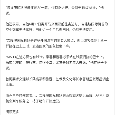
“该设施的状况被描述为‘一流’，但缺乏维护，类似于‘低级’标准，”他
说。
他还表示，当他6月17日离开马来西亚前往吉达时，吉隆坡国际机场的
空中列车无法运行，当他近一个月后返回时，仍然无法使用。
“吉隆坡国际机场是许多外国游客的主要入境点，但当游客像沙丁鱼一
样挤在巴士上时，发达国家的形象就会下降。
“MAHB在这方面也有过错。乘客和游客必须站在过度拥挤的巴士上，
携带沉重的手提行李。这很不幸，尤其是对老年人来说，”他在帖子中
说。
普阿要求交通部长陆兆福和旅游、艺术及文化部长拿督斯里张景星调查
此事。
洛克早些时候曾表示，吉隆坡国际机场的两条旅客捷运系统（APM）或
航空列车服务之一将于明年开始运营。
阅读更多