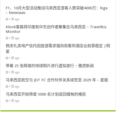
F1、10月大型活动推动马来西亚游客人数突破4000万：Nga
– Newswav
1 周 ago
Klook客路将印度和中东创作者聚集在马来西亚 – TravelBiz
Monitor
1 周 ago
杨忠礼房地产信托因旅游需求强劲而看到酒店业前景稳定 |明
星
1 周 ago
带着 25 张辉煌的地球照片进行虚拟旅行 – 雅虎新闻
1 周 ago
马来西亚航空与 JDT FC 合作伙伴关系续签至 2029 年 – 星报
1 周 ago
马来西亚开始筛查 5000 名计划返回缅甸的难民
1 周 ago