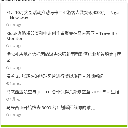
F1、10月大型活动推动马来西亚游客人数突破4000万：Nga
– Newswav
1 周 ago
Klook客路将印度和中东创作者聚集在马来西亚 – TravelBiz
Monitor
1 周 ago
杨忠礼房地产信托因旅游需求强劲而看到酒店业前景稳定 |明
星
1 周 ago
带着 25 张辉煌的地球照片进行虚拟旅行 – 雅虎新闻
1 周 ago
马来西亚航空与 JDT FC 合作伙伴关系续签至 2029 年 – 星报
1 周 ago
马来西亚开始筛查 5000 名计划返回缅甸的难民
1 周 ago