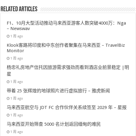
Related Articles
F1、10月大型活动推动马来西亚游客人数突破4000万：Nga
– Newswav
1 周 ago
Klook客路将印度和中东创作者聚集在马来西亚 – TravelBiz
Monitor
1 周 ago
杨忠礼房地产信托因旅游需求强劲而看到酒店业前景稳定 |明
星
1 周 ago
带着 25 张辉煌的地球照片进行虚拟旅行 – 雅虎新闻
1 周 ago
马来西亚航空与 JDT FC 合作伙伴关系续签至 2029 年 – 星报
1 周 ago
马来西亚开始筛查 5000 名计划返回缅甸的难民
1 周 ago