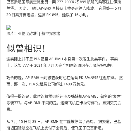
巴基斯坦国际航空派出另一架 777-200ER 将 895 航班的乘客送往伊斯
兰堡。 因此，飞机 AP-BHX 直接从卡拉奇运往吉隆坡。 它最终于 5 月
30 日离开吉隆坡，运营 PK-895，延误了 16 小时。
照片：亚伦·迈尔斯 | 航空探索者
似曾相识！
这实际上并不是 PIA 甚至 AP-BMH 本身第一次发生此类事件。 事实
上，这架 777 于 2021 年 7 月因完全相同的原因在吉隆坡被扣押。
巧合的是，AP-BMH 当时被查获时也在运营 PK-894/895 往返航班。 然
而，那一次，PIA 欠租赁公司超过 1400 万美元。
值得一提的是，此时的租赁纠纷还涉及姊妹机AP-BMG，著名的“复古”
涂装777。与AP-BMH不同的是，这架飞机在卡拉奇停飞，直到交完会
费。
从 7 月 15 日到 29 日，AP-BMH 在吉隆坡停留了两周。 据报道，巴基
斯坦国际航空在飞机上支付了会费后，便飞回了巴基斯坦。