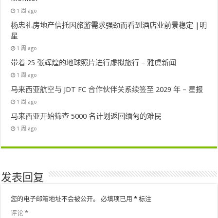
1 周 ago
杨忠礼房地产信托因旅游需求强劲而看到酒店业前景稳定 |明
星
1 周 ago
带着 25 张辉煌的地球照片进行虚拟旅行 – 雅虎新闻
1 周 ago
马来西亚航空与 JDT FC 合作伙伴关系续签至 2029 年 – 星报
1 周 ago
马来西亚开始筛查 5000 名计划返回缅甸的难民
1 周 ago
发表回复
您的电子邮箱地址不会被公开。
必填项已用
*
标注
评论
*