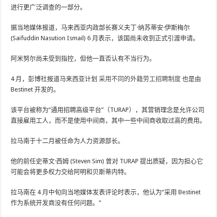
进行更广泛调查的一部分。
据当地媒体报道，马来西亚内政部长赛义夫丁·纳苏蒂安·伊斯梅尔
(Saifuddin Nasution Ismail) 6 月表示，该国尚未收到正式引渡申请。
阿米努尔尚未受到指控，但他一直否认有不当行为。
4 月，彭博社报道马来西亚计划
采用不同的外籍劳工招聘制度
也是由
Bestinet 开发的。
该平台被称为“通用招聘高级平台”（TURAP），其营销理念是允许公司
直接雇用工人，而不是使用中间商，其中一些中间商收取过高的费用。
拉马南于十二月被任命为人力资源部长。
他的前任史蒂文·西姆 (Steven Sim) 曾对 TURAP 提出质疑，因为担心它
可能会将更多权力交给阿明和贝斯蒂内特。
拉马南在 4 月中旬向当地媒体发表评论时表示，他认为“采用 Bestinet
作为系统开发商没有任何问题。”