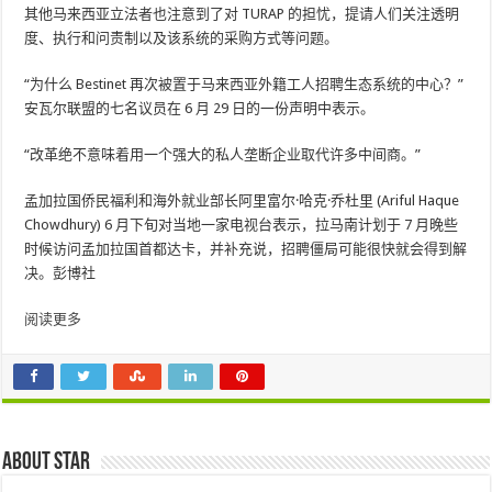
其他马来西亚立法者也注意到了对 TURAP 的担忧，提请人们关注透明
度、执行和问责制以及该系统的采购方式等问题。
“为什么 Bestinet 再次被置于马来西亚外籍工人招聘生态系统的中心？”
安瓦尔联盟的七名议员在 6 月 29 日的一份声明中表示。
“改革绝不意味着用一个强大的私人垄断企业取代许多中间商。”
孟加拉国侨民福利和海外就业部长阿里富尔·哈克·乔杜里 (Ariful Haque
Chowdhury) 6 月下旬对当地一家电视台表示，拉马南计划于 7 月晚些
时候访问孟加拉国首都达卡，并补充说，招聘僵局可能很快就会得到解
决。彭博社
阅读更多
About star