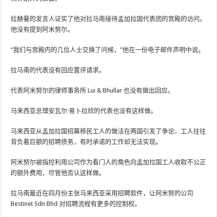
拉赫曼的发言人证实了他对拉马南接待孟加拉国代表团的宫殿的访问。
他没有提到阿米努尔。
“我们与宫殿内的几位人士交换了问候，”他在一份电子邮件声明中说。
拉马南的代表没有回应置评请求。
代表阿米努尔的律师事务所 Lui & Bhullar 也没有做出回应。
马来西亚总理安瓦尔·易卜拉欣的代表也没有这样做。
马来西亚从孟加拉国招募移民工人的做法在两国引发了争论，工人往往
背负着巨额的招聘债务，有时承诺的工作却无法实现。
阿米努尔被指控利用公司作为看门人的角色向孟加拉国工人收取不公正
的额外费用，尽管他否认这样做。
拉马南最近在四月份主张马来西亚采用招聘软件，让阿米努的公司
Bestinet Sdn Bhd 对招聘流程有更多的控制权。