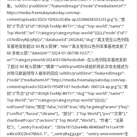
象。\u003c/ p\u003e\n”,”featuredImage”:{“node”:{“mediaItemUrl”:”
https://media.freemalaysiatoday.com/wp-
content/uploads/2023/10/82cd240a-ap23286638533233.jpg”}} ,”类
别”:{“节点”:[{“id”:”dGVybToxMjc4NTI=”,”slug”:”top-world”,”name”:”
Top World”,”uri”:”/category/category/top-world/”}]}}},{“node”:{“id”:”
cG9zdDoyNjUyNjQz”,”databaseId”:2652643,”slug”:”真主党在以色列陆
军基地发射超过 60 枚火​​箭弹”, “title”:”真主党向以色列军事基地发射了
60 多枚火箭”,”dateGmt”:”2024-01-06T08:10:37″,”
uri”:”/category/world/2024/01/06/hezbollah -在以色列陆军基地发射
了超过 60 枚火​​箭弹/”,”摘录”:”\u003cp\u003e该组织将此次攻击描述为
对哈马斯副领导人被杀的回应.\u003c/p\u003e\n”,”featuredImage”:
{“node”:{“mediaItemUrl”:”https://media.freemalaysiatoday.com/wp-
content/uploads/2024/01/9549f1d1-hezbollah- 060124-ap.jpg”}},”类
别”:{“节点”:[{“id”:”dGVybToxMjc4NTI=”,”slug”:”top-world”,”name”:”
Top World”,”uri”:”/category/category/top-world/”}]}}}]},”
notFound”:false,”预览”:false,”isSSR”:true,”dfpTargetingParams”:{“key”:
[“conflict”,”Russia”,”Ukraine”]，“部分”：[“Top World”],”pos”:”文章”},”
chartbeatProps”:{“sections”:[“Top World”,”World”]，“作者”：“法新
社”}，“_sentryTraceData”：“2b0a16152ea448c48460a6f1e1ca419f-
a46ce0022bd76bb3-1”，“_sentryBaggage”：“sentry-environment=生