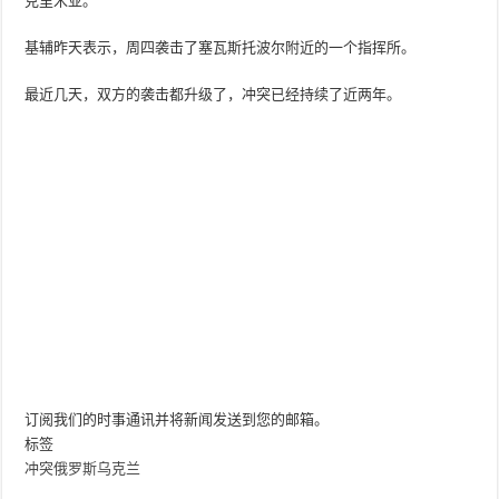
克里米亚。
基辅昨天表示，周四袭击了塞瓦斯托波尔附近的一个指挥所。
最近几天，双方的袭击都升级了，冲突已经持续了近两年。
订阅我们的时事通讯并将新闻发送到您的邮箱。
标签
冲突
俄罗斯
乌克兰