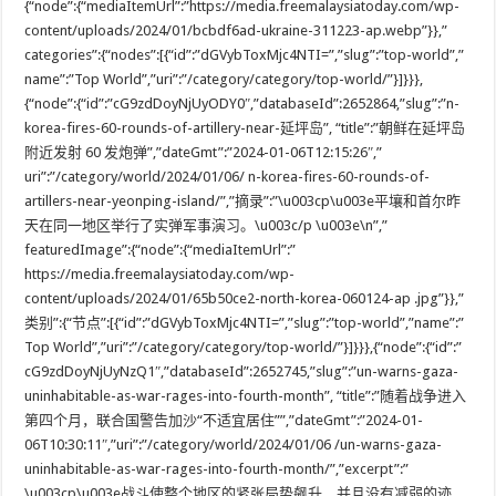
{“node”:{“mediaItemUrl”:”https://media.freemalaysiatoday.com/wp-
content/uploads/2024/01/bcbdf6ad-ukraine-311223-ap.webp”}},”
categories”:{“nodes”:[{“id”:”dGVybToxMjc4NTI=”,”slug”:”top-world”,”
name”:”Top World”,”uri”:”/category/category/top-world/”}]}}},
{“node”:{“id”:”cG9zdDoyNjUyODY0″,”databaseId”:2652864,”slug”:”n-
korea-fires-60-rounds-of-artillery-near-延坪岛”, “title”:”朝鲜在延坪岛
附近发射 60 发炮弹”,”dateGmt”:”2024-01-06T12:15:26″,”
uri”:”/category/world/2024/01/06/ n-korea-fires-60-rounds-of-
artillers-near-yeonping-island/”,”摘录”:”\u003cp\u003e平壤和首尔昨
天在同一地区举行了实弹军事演习。\u003c/p \u003e\n”,”
featuredImage”:{“node”:{“mediaItemUrl”:”
https://media.freemalaysiatoday.com/wp-
content/uploads/2024/01/65b50ce2-north-korea-060124-ap .jpg”}},”
类别”:{“节点”:[{“id”:”dGVybToxMjc4NTI=”,”slug”:”top-world”,”name”:”
Top World”,”uri”:”/category/category/top-world/”}]}}},{“node”:{“id”:”
cG9zdDoyNjUyNzQ1″,”databaseId”:2652745,”slug”:”un-warns-gaza-
uninhabitable-as-war-rages-into-fourth-month”, “title”:”随着战争进入
第四个月，联合国警告加沙“不适宜居住””,”dateGmt”:”2024-01-
06T10:30:11″,”uri”:”/category/world/2024/01/06 /un-warns-gaza-
uninhabitable-as-war-rages-into-fourth-month/”,”excerpt”:”
\u003cp\u003e战斗使整个地区的紧张局势飙升，并且没有减弱的迹