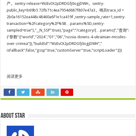
产，sentry-release=WzEvOt2pDRDGfj0ogjDWH，sentry-
public_key=b69b5 72fb71c4ea7954d687f807e47a3，哨兵trace_id =
2b0a16152ea448c48460a6f1e1ca419f ,sentry-sample_rate=1,sentry-
transaction=%2Fcategory%2F%5B…params%5D,sentry-
sampled=true”},”__N_SSP”:true},”page”:”/category/[…params]”,”查询”:
{“参数”:[“world”,”2024″,”01″,”06″,”russia-downs-4-ukrainian-missiles-
over-crimea”]},”buildId”:”WzEvOt2pDRDGfj0ogjDWH”,”
isFallback”:false,”gssp”:true,”customServer”:true,”scriptLoader”:[]}
阅读更多
About star