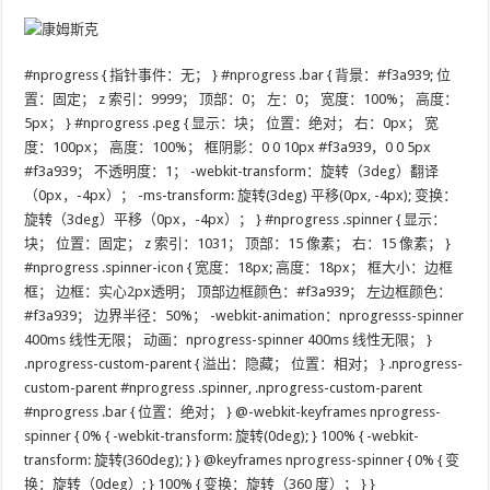
#nprogress { 指针事件：无； } #nprogress .bar { 背景：#f3a939; 位
置：固定； z 索引：9999； 顶部：0； 左：0； 宽度：100%； 高度：
5px； } #nprogress .peg { 显示：块； 位置：绝对； 右：0px； 宽
度：100px； 高度：100%； 框阴影：0 0 10px #f3a939，0 0 5px
#f3a939； 不透明度：1； -webkit-transform：旋转（3deg）翻译
（0px，-4px）； -ms-transform: 旋转(3deg) 平移(0px, -4px); 变换：
旋转（3deg）平移（0px，-4px）； } #nprogress .spinner { 显示：
块； 位置：固定； z 索引：1031； 顶部：15 像素； 右：15 像素； }
#nprogress .spinner-icon { 宽度：18px; 高度：18px； 框大小：边框
框； 边框：实心2px透明； 顶部边框颜色：#f3a939； 左边框颜色：
#f3a939； 边界半径：50%； -webkit-animation：nprogresss-spinner
400ms 线性无限； 动画：nprogress-spinner 400ms 线性无限； }
.nprogress-custom-parent { 溢出：隐藏； 位置：相对； } .nprogress-
custom-parent #nprogress .spinner, .nprogress-custom-parent
#nprogress .bar { 位置：绝对； } @-webkit-keyframes nprogress-
spinner { 0% { -webkit-transform: 旋转(0deg); } 100% { -webkit-
transform: 旋转(360deg); } } @keyframes nprogress-spinner { 0% { 变
换：旋转（0deg）; } 100% { 变换：旋转（360 度）； } }