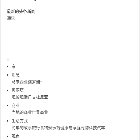
最新的头条新闻
通讯
家
消息
马来西亚
婆罗洲+
贝丽塔
坦帕坦
潘丹甘
杜尼亚
商业
当地的商业
世界商业
生活方式
简单的故事
旅行
食物
娱乐
钱
健康与家庭
宠物
科技
汽车
观点