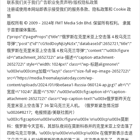
联系我们
关于我们
广告
职业
免责声明/版权
隐私政策
注册或使用本网站即表示接受我们的服务条款、隐私政策和 Cookie 政
策
版权所有 © 2009 –
2024年
FMT Media Sdn Bhd. 保留所有权利。 隶属
于首要媒体集团。
{“props”:{“pageProps”:{“title”:”俄罗斯在克里米亚上空击落 4 枚乌克兰
导弹”,”post”:{“id”:”cG9zdDoyNjUyNzIx”,”databaseId”:2652721,”title”:”
俄罗斯在克里米亚上空击落 4 枚乌克兰导弹”,”content”:”\u003cfigure
id=\”attachment_2652722\” aria-描述=\”caption-attachment-
2652722\” style=\”width: 1024px\” class=\”wp-标题alignnone\”
\u003e\u003cimg加载=\”lazy\” class=\”size-full wp-image-2652722\”
src=\”https://media.freemalaysiatoday.com/wp-
content/uploads/2024 /01/6be6aea1-Russia-060124-ap.jpg\” alt=\”\”
宽度=\”1024\” 高度=\”576\” /\u003e\u003cfigcaption id=\”caption-
attachment-2652722\” class=\”wp-caption-text\”\u003e俄罗斯昨天在
克里米亚上空击落了 36 架乌克兰无人机。（俄罗斯紧急情况部
\u0026#8217；电报频道/美联社图片）
\u003c/figcaption\u003e\u003c/figure\u003e \n\u003cp\u003e莫斯
科：俄罗斯今天宣布，其部队夜间在莫斯科吞并的克里米亚上空击落了
四枚乌克兰导弹。\u003c/p\u003e\n\u003cp\u003e 在俄罗斯表示击退
了乌克兰无人机对俄罗斯的袭击的第二天，这次袭击发生了。克里米