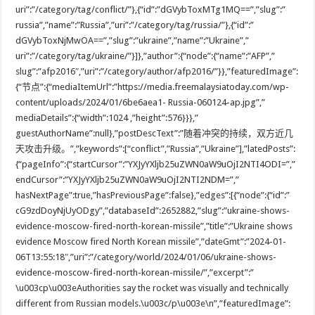
uri”:”/category/tag/conflict/”},{“id”:”dGVybToxMTg1MQ==”,”slug”:”
russia”,”name”:”Russia”,”uri”:”/category/tag/russia/”},{“id”:”
dGVybToxNjMwOA==”,”slug”:”ukraine”,”name”:”Ukraine”,”
uri”:”/category/tag/ukraine/”}]},”author”:{“node”:{“name”:”AFP”,”
slug”:”afp2016″,”uri”:”/category/author/afp2016/”}},”featuredImage”:
{“节点”:{“mediaItemUrl”:”https://media.freemalaysiatoday.com/wp-
content/uploads/2024/01/6be6aea1- Russia-060124-ap.jpg”,”
mediaDetails”:{“width”:1024 ,”height”:576}}},”
guestAuthorName”:null},”postDescText”:”随着冲突的持续，双方近几
天攻击升级。”,”keywords”:[“conflict”,”Russia”,”Ukraine”],”latedPosts”:
{“pageInfo”:{“startCursor”:”YXJyYXljb25uZWN0aW9uOjI2NTI4ODI=”,”
endCursor”:”YXJyYXljb25uZWN0aW9uOjI2NTI2NDM=”,”
hasNextPage”:true,”hasPreviousPage”:false},”edges”:[{“node”:{“id”:”
cG9zdDoyNjUyODgy”,”databaseId”:2652882,”slug”:”ukraine-shows-
evidence-moscow-fired-north-korean-missile”,”title”:”Ukraine shows
evidence Moscow fired North Korean missile”,”dateGmt”:”2024-01-
06T13:55:18″,”uri”:”/category/world/2024/01/06/ukraine-shows-
evidence-moscow-fired-north-korean-missile/”,”excerpt”:”
\u003cp\u003eAuthorities say the rocket was visually and technically
different from Russian models.\u003c/p\u003e\n”,”featuredImage”: