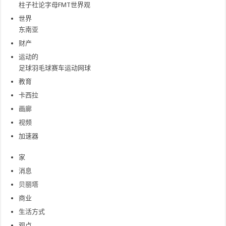
柱子
社论
字母
FMT世界观
世界
东南亚
财产
运动的
足球
羽毛球
赛车运动
网球
教育
卡西拉
画廊
视频
加速器
家
消息
贝丽塔
商业
生活方式
观点