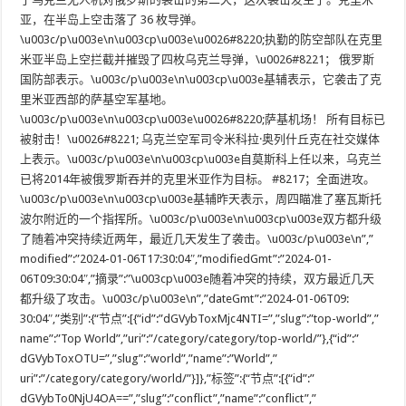
亚，在半岛上空击落了 36 枚导弹。
\u003c/p\u003e\n\u003cp\u003e\u0026#8220;执勤的防空部队在克里
米亚半岛上空拦截并摧毁了四枚乌克兰导弹，\u0026#8221； 俄罗斯
国防部表示。\u003c/p\u003e\n\u003cp\u003e基辅表示，它袭击了克
里米亚西部的萨基空军基地。
\u003c/p\u003e\n\u003cp\u003e\u0026#8220;萨基机场！ 所有目标已
被射击！\u0026#8221; 乌克兰空军司令米科拉·奥列什丘克在社交媒体
上表示。\u003c/p\u003e\n\u003cp\u003e自莫斯科上任以来，乌克兰
已将2014年被俄罗斯吞并的克里米亚作为目标。 #8217；全面进攻。
\u003c/p\u003e\n\u003cp\u003e基辅昨天表示，周四瞄准了塞瓦斯托
波尔附近的一个指挥所。\u003c/p\u003e\n\u003cp\u003e双方都升级
了随着冲突持续近两年，最近几天发生了袭击。\u003c/p\u003e\n”,”
modified”:”2024-01-06T17:30:04″,”modifiedGmt”:”2024-01-
06T09:30:04″,”摘录”:”\u003cp\u003e随着冲突的持续，双方最近几天
都升级了攻击。\u003c/p\u003e\n”,”dateGmt”:”2024-01-06T09:
30:04″,”类别”:{“节点”:[{“id”:”dGVybToxMjc4NTI=”,”slug”:”top-world”,”
name”:”Top World”,”uri”:”/category/category/top-world/”},{“id”:”
dGVybToxOTU=”,”slug”:”world”,”name”:”World”,”
uri”:”/category/category/world/”}]},”标签”:{“节点”:[{“id”:”
dGVybTo0NjU4OA==”,”slug”:”conflict”,”name”:”conflict”,”