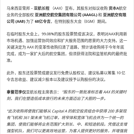
马来西亚雪邦 –
亚航长程
（AAX）宣布，其股东对拟议收购
资本A
航空
业务的全部股权
亚洲航空航空集团有限公司 (AAAGL)
和
亚洲航空有限
公司 (AAB)
为了
68亿令吉
，在特别股东大会（EGM）期间。
在临时股东大会上，99.08%的股东投票赞成该决议，表明对AAX利用新
市场机遇、加强运营协同效应和扩大服务范围的愿景的大力支持。这一
关键决定为 AAX 的变革性收购扫清了道路，预计该收购将于今年年底
完成，成为一家扩大后的航空集团，但须获得法院和监管机构的最终批
准。
此外，股东还投票赞成建议发行免费认股权证、建议私募以筹集 10 亿
令吉总收益、建议减少股本以及建议授予认购股份的决议。
拿督范李仪
亚航长程主席表示：
“股东的一致批准标志着 AAX 的关键时
刻，我们在塑造低成本旅行的未来方面迈出了大胆的一步。
“此次收购将使我们能够从 Capital A 的航空投资组合中获得 200 多架现
有飞机和 361 架未来飞机订单，将窄体和宽体飞机合并为一个统一的
集团，使我们能够将业务范围扩大到长、中、和短途航段。凭借这支增
强型机队，我们可以更高效地运营，为客人提供更好的服务，并增强我