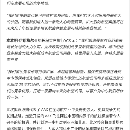
们在主要市场的竞争地位。
“我们现在的重点是可持续扩张和创新，为我们的客人和股东带来更大
的价值。随着我们进入这一激动人心的新篇章，扩大后的航空集团将在
未来几十年抓住更多增长机会并建立更可持续的商业模式。”
本雅明·伊斯梅尔
亚航长程首席执行官表示：“
我们感谢股东对我们未来
增长计划的大力认可。此次收购使我们处于亚航转型的边缘，将中短途
业务整合为强大的低成本航空公司网络，将世界带入东盟，并将东盟带
向世界。
“我们将优先考虑可持续扩张、卓越运营和创新，确保亚航继续在低成
本市场保持领先地位。凭借在建设市场领先的航空公司和多枢纽运营方
面超过 23 年的经验，我们不仅能够更好地抓住市场机遇，还能增强我
们的竞争优势，打造一家面向未来的航空公司，以客户为中心我们所做
的一切。”
此次拟议收购代表了 AAX 在全球航空业中变得更强大、更具竞争力的
长期战略。最近开通的 AAX 飞往阿拉木图和内罗毕的航线标志着令人
兴奋的新机遇，并计划进一步扩展到亚洲和非洲。此次整合将显着增强
网络容量并加强连通性，为客人提供更广泛的休闲和商务目的地和旅行