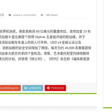
新闻
Leave a comment
188 Views
trax 世界机场奖，表彰其耗资 80 亿美元的重建项目，该项目是 25 年
 B 是北美首个获得 Skytrax 五星级评级的航站楼，并于
包括活跃出租车车道上的双人行天桥、LEED v4 金级认证以及
大厅。该航站楼的安全空间增加了两倍，每天为约 45,000 名乘客提供
和加拿大航空共享四个登机岛。零售、艺术委托和室内绿地都体
 亿美元的计划，并获得《快公司》、《时代》杂志和《福布斯旅游
Stumbleupon
LinkedIn
Pinterest