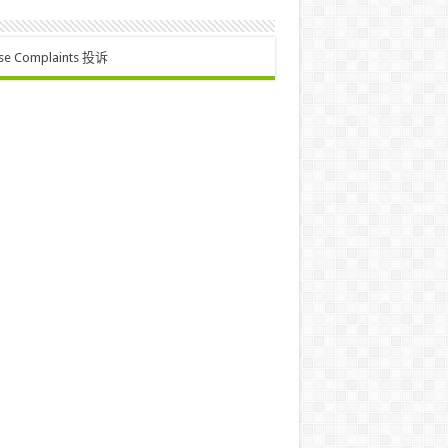
se Complaints 投诉