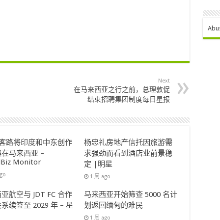
Abu
Next
在马来西亚之行之前，总理敦促
结束招聘集团制度每日星报
ok客路将印度和中东创作
杨忠礼房地产信托因旅游需
在马来西亚 –
求强劲而看到酒店业前景稳
lBiz Monitor
定 |明星
ago
1 周 ago
亚航空与 JDT FC 合作
马来西亚开始筛查 5000 名计
系续签至 2029 年 – 星
划返回缅甸的难民
1 周 ago