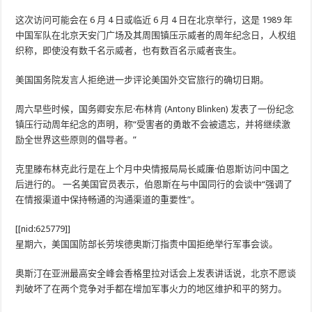
这次访问可能会在 6 月 4 日或临近 6 月 4 日在北京举行，这是 1989 年
中国军队在北京天安门广场及其周围镇压示威者的周年纪念日，人权组
织称，即使没有数千名示威者，也有数百名示威者丧生。
美国国务院发言人拒绝进一步评论美国外交官旅行的确切日期。
周六早些时候，国务卿安东尼·布林肯 (Antony Blinken) 发表了一份纪念
镇压行动周年纪念的声明，称“受害者的勇敢不会被遗忘，并将继续激
励全世界这些原则的倡导者。”
克里滕布林克此行是在上个月中央情报局局长威廉·伯恩斯访问中国之
后进行的。 一名美国官员表示，伯恩斯在与中国同行的会谈中“强调了
在情报渠道中保持畅通的沟通渠道的重要性”。
[[nid:625779]]
星期六，美国国防部长劳埃德奥斯汀指责中国拒绝举行军事会谈。
奥斯汀在亚洲最高安全峰会香格里拉对话会上发表讲话说，北京不愿谈
判破坏了在两个竞争对手都在增加军事火力的地区维护和平的努力。