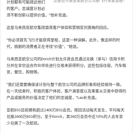
您是否只乘坐某航空公司耙飞行常客里程？
计划都有可能疏远他们
的客户。忠诚度计划必
须不断创新以提供价值，“他补充道。
这是马来西亚航空集团首席客户体验和营销官刘寅梅的回应。
“你必须首先飞行才能获得里程，这是一种误解。此外，像这样的时
代，挑剔的消费者正在寻找“价值”，“她说。
马来西亚航空公司的Enrich计划允许其会员通过兑换（参与）信用卡积
分并在非空运合作伙伴处进行交易来获得积分。这些包括住宿，汽车租
赁，餐饮，购物等。
“我们还需要确保该计划与整个航空公司的品牌形象和经验保持一致。
在一天结束时，积极的客户体验，客户满意度以及乘客从交易中获得的
产品或服务的价值决定了他们的忠诚度，“Lau补充道。
亚航BIG目前拥有超过2400万BIG会员。赎回活动每天发生，平均每天
兑换2600万BIG积分。至于Enrich，其360万会员中近10％的人去年至
少兑换了一次航班。