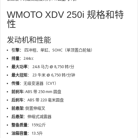
WMOTO XDV 250i 规格和特
性
发动机和性能
引擎：
四冲程、单缸、SOHC（单顶置凸轮轴）
排量
：244cc
最大功率
： 24.8 马力 @ 8,750 转/分
最大扭矩
： 23 牛米 @ 6,750 转/分钟
传播
：无级变速器（CVT）
前刹车
: ABS 带 250 mm 圆盘
后刹车
：ABS 带 220 毫米圆盘
前悬架
: 倒置伸缩叉
后悬架
：伸缩式减震器
整备质量
：159公斤
油箱容量
：13.5升