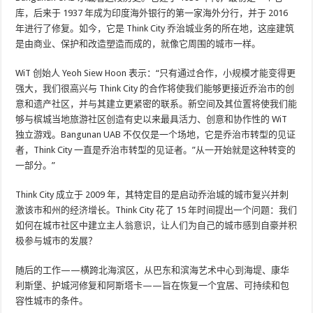
库，后来于 1937 年成为印度海外银行的第一家海外分行，并于 2016
年进行了修复。如今，它是 Think City 乔治城业务的所在地，这座建筑
是由商业、保护和改造塑造而成的，就像它周围的城市一样。
WiT 创始人 Yeoh Siew Hoon 表示：“只有通过合作，小规模才能变得更
强大，我们很高兴与 Think City 的合作将使我们能够更接近乔治市的创
意和遗产社区，并与其建立更紧密的联系。新空间及其位置将使我们能
够与槟城当地旅游社区创造有史以来最具活力、创意和协作性的 WiT
独立游戏。Bangunan UAB 不仅仅是一个场地，它是乔治市转型的见证
者，Think City 一直是乔治市转型的见证者。”从一开始就是这种转变的
一部分。”
Think City 成立于 2009 年，其特定目的是启动乔治城的城市复兴并刺
激该市和州的经济增长。Think City 花了 15 年时间提出一个问题：我们
如何在城市社区中建立主人翁意识，让人们为自己的城市感到自豪并积
极参与城市的发展？
随后的工作——横跨北海滨区，从巴东和滨海艺术中心到海堤、康华
利斯堡、护城河修复和阿斯塔卡——旨在恢复一个宜居、可持续和包
容性城市的条件。