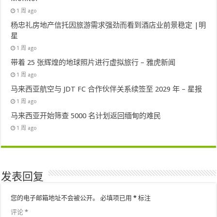
1 周 ago
杨忠礼房地产信托因旅游需求强劲而看到酒店业前景稳定 |明
星
1 周 ago
带着 25 张辉煌的地球照片进行虚拟旅行 – 雅虎新闻
1 周 ago
马来西亚航空与 JDT FC 合作伙伴关系续签至 2029 年 – 星报
1 周 ago
马来西亚开始筛查 5000 名计划返回缅甸的难民
1 周 ago
发表回复
您的电子邮箱地址不会被公开。
必填项已用
*
标注
评论
*