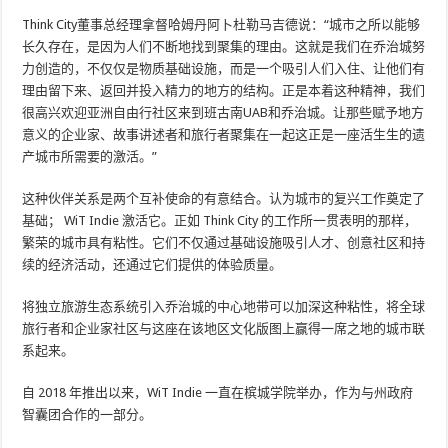
Think City董事总经理拿督哈姆丹阿卜杜勒马吉德说：“城市之所以能够
长久存在，是因为人们不断地找到聚集的理由。这就是我们在乔治城努
力创造的，不仅仅是物质基础设施，而是一个吸引人们入住、让他们有
理由留下来、返回并投入精力的地方的结构。正是本着这种精神，我们
很高兴欢迎亚洲自由行社区来到班古南UAB和乔治城。让那些赋予地方
意义的企业家、故事讲述者和旅行者聚集在一起这正是一座活生生的遗
产城市所需要的激活。”
这种伙伴关系是两个互补使命的有意结合。认为城市的复兴工作奠定了
基础； WiT Indie 激活它。正如 Think City 的工作所一贯表明的那样，
繁荣的城市具有粘性。它们不仅通过基础设施吸引人才、创意社区和持
续的经济活动，还通过它们提供的体验质量。
将独立旅游生态系统引入乔治城的中心地带可以加深这种粘性，将全球
旅行者和企业家社区与这座在该地区文化版图上赢得一席之地的城市联
系起来。
自 2018 年推出以来，WiT Indie 一直在槟城学院举办，作为与州政府
智囊团合作的一部分。