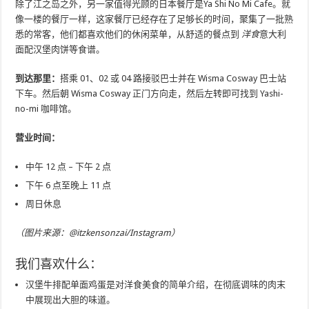
除了江之岛之外，另一家值得光顾的日本餐厅是Ya Shi No Mi Cafe。就
像一楼的餐厅一样，这家餐厅已经存在了足够长的时间，聚集了一批熟
悉的常客，他们都喜欢他们的休闲菜单，从舒适的餐点到
洋食
意大利
面配汉堡肉饼等食谱。
到达那里：
搭乘 01、02 或 04 路接驳巴士并在 Wisma Cosway 巴士站
下车。然后朝 Wisma Cosway 正门方向走，然后左转即可找到 Yashi-
no-mi 咖啡馆。
营业时间：
中午 12 点 – 下午 2 点
下午 6 点至晚上 11 点
周日休息
（图片来源：@itzkensonzai/Instagram）
我们喜欢什么：
汉堡牛排配单面鸡蛋是对洋食美食的简单介绍，在彻底调味的肉末
中展现出大胆的味道。