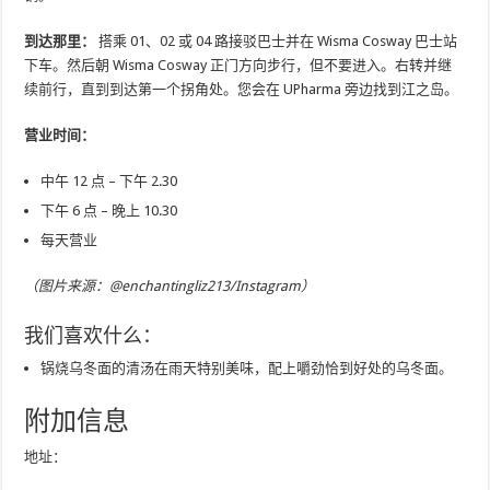
到达那里：
搭乘 01、02 或 04 路接驳巴士并在 Wisma Cosway 巴士站
下车。然后朝 Wisma Cosway 正门方向步行，但不要进入。右转并继
续前行，直到到达第一个拐角处。您会在 UPharma 旁边找到江之岛。
营业时间：
中午 12 点 – 下午 2.30
下午 6 点 – 晚上 10.30
每天营业
（图片来源：@enchantingliz213/Instagram）
我们喜欢什么：
锅烧乌冬面的清汤在雨天特别美味，配上嚼劲恰到好处的乌冬面。
附加信息
地址：