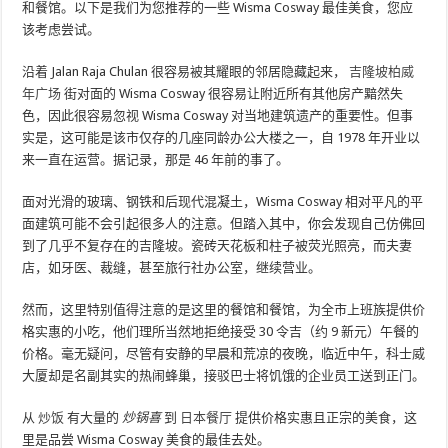
和餐馆。以下是我们为您推荐的一些 Wisma Cosway 最佳美食，您应
该考虑尝试。
沿着 Jalan Raja Chulan 很容易被其耀眼的邻居隐藏起来，
吉隆坡柏威
年广场
街对面的 Wisma Cosway 很容易让附近所有其他房产黯然失
色，因此很容易忽视 Wisma Cosway 对当地建筑遗产的重要性。但事
实是，这可能是该市仅存的几座同龄办公大楼之一，自 1978 年开业以
来一直在运营。据记录，那是 46 年前的事了。
面对光滑的玻璃、钢铁和后现代混凝土，Wisma Cosway 相对平凡的平
面建筑可能不会引起很多人的注意。但踏入其中，你会发现自己仿佛回
到了几乎不复存在的吉隆坡。瓷砖天花板和柱子被荧光照亮，而夫妻
店，如牙医、裁缝，甚至旅行社办公室，继续营业。
然而，这里特别值得注意的是这里的餐馆和餐馆，为全市上班族提供价
格实惠的小吃，他们理所当然地拒绝接受 30 令吉（约 9 新元）午餐的
价格。毫无疑问，尽管有安静的早晨和荒凉的夜晚，临近中午，科士威
大厦却是名副其实的热闹蜂巢，接驳巴士将饥饿的企业员工送到正门。
从
炒饭
有大量的
炒锅喜
到
日本餐厅
提供价格实惠且正宗的美食，这
里是品尝 Wisma Cosway 美食的最佳去处。