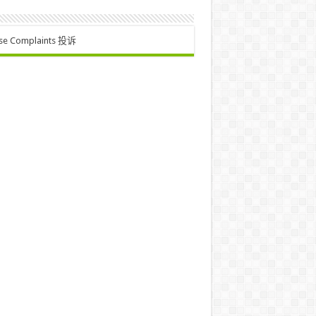
se Complaints 投诉