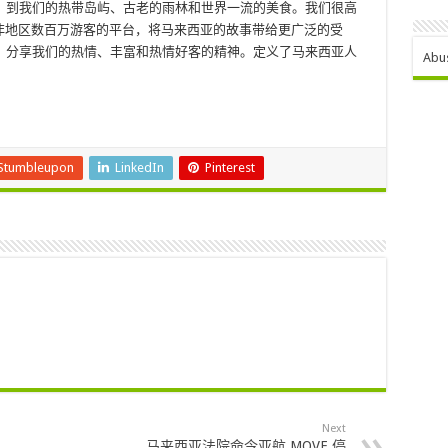
，到我们的热带岛屿、古老的雨林和世界一流的美食。我们很高
中东北非地区数百万游客的平台，将马来西亚的故事带给更广泛的受
，分享我们的热情、丰富和热情好客的精神。定义了马来西亚人
Abu
Stumbleupon
LinkedIn
Pinterest
Next
马来西亚法院命令亚航 MOVE 停