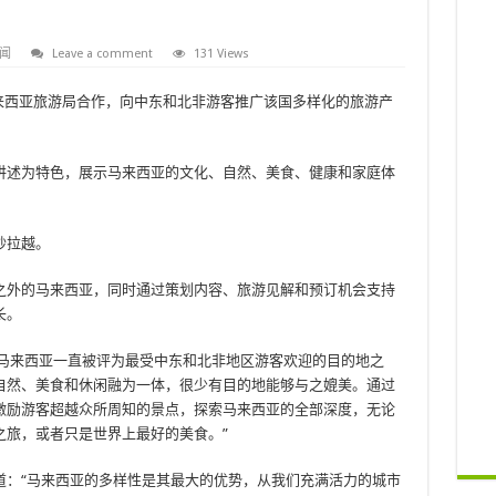
闻
Leave a comment
131 Views
马来西亚旅游局合作，向中东和北非游客推广该国多样化的旅游产
讲述为特色，展示马来西亚的文化、自然、美食、健康和家庭体
砂拉越。
之外的马来西亚，同时通过策划内容、旅游见解和预订机会支持
长。
n 表示：“马来西亚一直被评为最受中东和北非地区游客欢迎的目的地之
自然、美食和休闲融为一体，很少有目的地能够与之媲美。通过
激励游客超越众所周知的景点，探索马来西亚的全部深度，无论
之旅，或者只是世界上最好的美食。”
m 补充道：“马来西亚的多样性是其最大的优势，从我们充满活力的城市