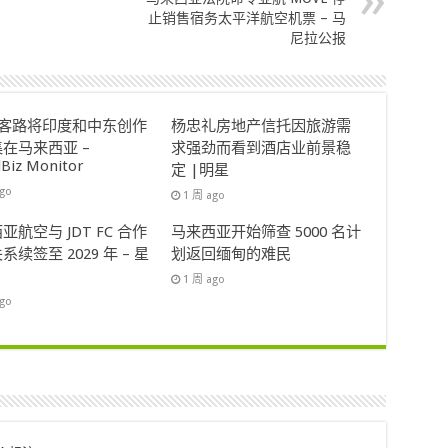
止销售宿务太平洋航空​​机票 – 马
尼拉公报
ok客路将印度和中东创作
杨忠礼房地产信托因旅游需
在马来西亚 –
求强劲而看到酒店业前景稳
lBiz Monitor
定 |明星
ago
1 周 ago
亚航空与 JDT FC 合作
马来西亚开始筛查 5000 名计
系续签至 2029 年 – 星
划返回缅甸的难民
1 周 ago
ago