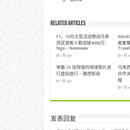
Related Articles
F1、10月大型活动推动马来
Klo
西亚游客人数突破4000万：
者聚集
Nga – Newswav
Trave
1 周 ago
1 周 
带着 25 张辉煌的地球照片进
马来西
行虚拟旅行 – 雅虎新闻
伙伴关
报
1 周 ago
1 周 
发表回复