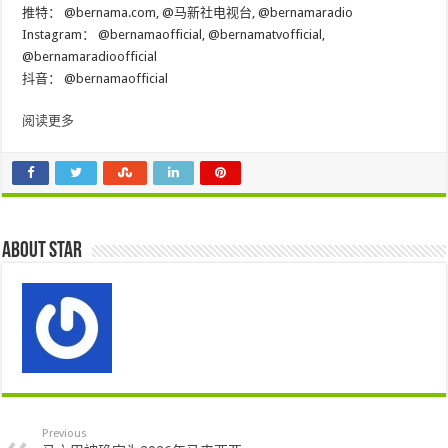
推特：
@bernama.com
,
@马新社电视台
,
@bernamaradio
Instagram：
@bernamaofficial
,
@bernamatvofficial
,
@bernamaradioofficial
抖音：
@bernamaofficial
阅读更多
About star
Previous