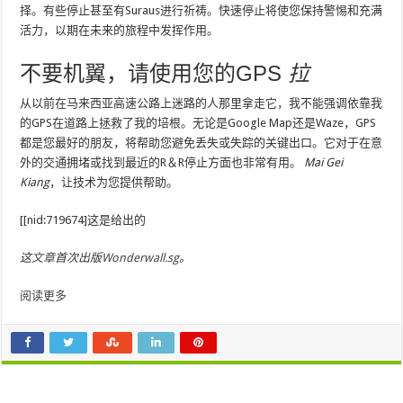
择。有些停止甚至有Suraus进行祈祷。快速停止将使您保持警惕和充满
活力，以期在未来的旅程中发挥作用。
不要机翼，请使用您的GPS
拉
从以前在马来西亚高速公路上迷路的人那里拿走它，我不能强调依靠我
的GPS在道路上拯救了我的培根。无论是Google Map还是Waze，GPS
都是您最好的朋友，将帮助您避免丢失或失踪的关键出口。它对于在意
外的交通拥堵或找到最近的R＆R停止方面也非常有用。
Mai Gei
Kiang
，让技术为您提供帮助。
[[nid:719674]这是给出的
这
文章
首次出版
Wonderwall.sg
。
阅读更多