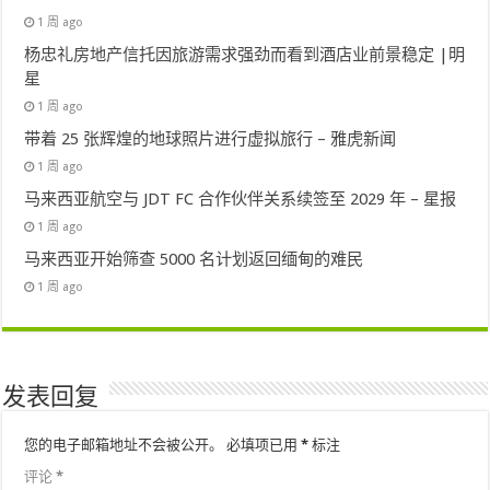
1 周 ago
杨忠礼房地产信托因旅游需求强劲而看到酒店业前景稳定 |明
星
1 周 ago
带着 25 张辉煌的地球照片进行虚拟旅行 – 雅虎新闻
1 周 ago
马来西亚航空与 JDT FC 合作伙伴关系续签至 2029 年 – 星报
1 周 ago
马来西亚开始筛查 5000 名计划返回缅甸的难民
1 周 ago
发表回复
您的电子邮箱地址不会被公开。
必填项已用
*
标注
评论
*