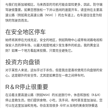
与我们在新加坡相比，马来西亚的司机可能会冒险更多，因此，防守端
驾驶很重要。如果您想放松一下并以悠闲的速度开车，请坚持在主要高
速公路（例如南北高速公路（NSH））的左车道上，右车道往往是为较
快的驾驶员而言。
在安全地区停车
始终将其停在光线充足，安全的地区，例如购物中心或带有闭路电视和
保安人员的停车场，以最大程度地减少发生事件的机会。我的黄金法
则？如果一个地方看起来狡猾，只需完全避免它。
投资方向盘锁
对于某些人来说，这似乎过于杀伤，但是我总是喜欢使用方向盘锁的安
心。这是额外的安全性，尤其是如果您在一夜之间停车时。
R＆R停止很重要
在沿着主要高速公路（例如NSH）的长途旅行中，休息和放松（R＆R）
停止是救生员。他们提供食物，小吃，洗手间，有时甚至是加油站，您
可以在这里加油和充电。你会发现很多
马坎
从当地的美食到快餐选