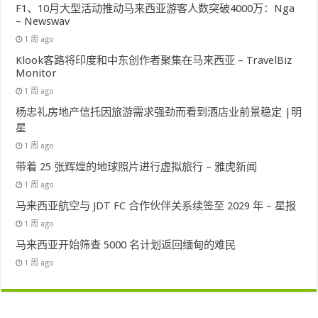
F1、10月大型活动推动马来西亚游客人数突破4000万：Nga
– Newswav
1 周 ago
Klook客路将印度和中东创作者聚集在马来西亚 – TravelBiz
Monitor
1 周 ago
杨忠礼房地产信托因旅游需求强劲而看到酒店业前景稳定 |明
星
1 周 ago
带着 25 张辉煌的地球照片进行虚拟旅行 – 雅虎新闻
1 周 ago
马来西亚航空与 JDT FC 合作伙伴关系续签至 2029 年 – 星报
1 周 ago
马来西亚开始筛查 5000 名计划返回缅甸的难民
1 周 ago