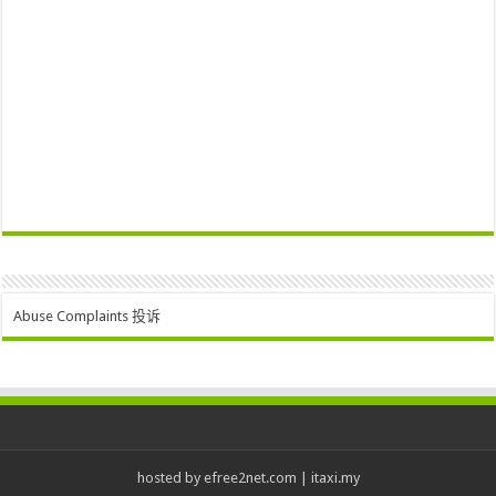
Abuse Complaints 投诉
hosted by
efree2net.com
|
itaxi.my