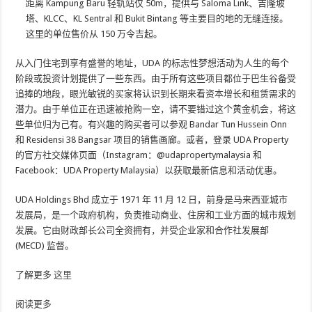
距离 Kampung Baru 轻轨站仅 50m，提供与 Saloma Link、吉隆坡
塔、KLCC、KL Sentral 和 Bukit Bintang 等主要目的地的无缝连接。
这里的单位售价从 150 万令吉起。
从入门住宅到享有盛誉的地址，UDA 的标志性梦想活动为人生的每个
阶段或投资计划提供了一些东西。由于所有这些项目都位于巴生谷备受
追捧的地段，眼光敏锐的买家将认识到长期来看资本增长和租赁需求的
潜力。由于单位正在迅速被抢购一空，请不要错过这个黄金机会，将这
些单位归为己有。有兴趣的购买者可以参观 Bandar Tun Hussein Onn
和 Residensi 38 Bangsar 项目的销售画廊。或者，登录 UDA Property
的官方社交媒体页面（Instagram：@udapropertymalaysia 和
Facebook：UDA Property Malaysia）以获取最新信息和活动优惠。
UDA Holdings Bhd 成立于 1971 年 11 月 12 日，前身是马来西亚城市
发展局，是一个政府机构，负责推动商业、住房和工业方面的城市规划
发展。它由财政部长公司全资拥有，并受企业家和合作社发展部
(MECD) 监督。
了解更多
这里
阅读更多