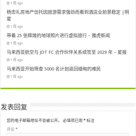
1 周 ago
杨忠礼房地产信托因旅游需求强劲而看到酒店业前景稳定 |明
星
1 周 ago
带着 25 张辉煌的地球照片进行虚拟旅行 – 雅虎新闻
1 周 ago
马来西亚航空与 JDT FC 合作伙伴关系续签至 2029 年 – 星报
1 周 ago
马来西亚开始筛查 5000 名计划返回缅甸的难民
1 周 ago
发表回复
您的电子邮箱地址不会被公开。
必填项已用
*
标注
评论
*