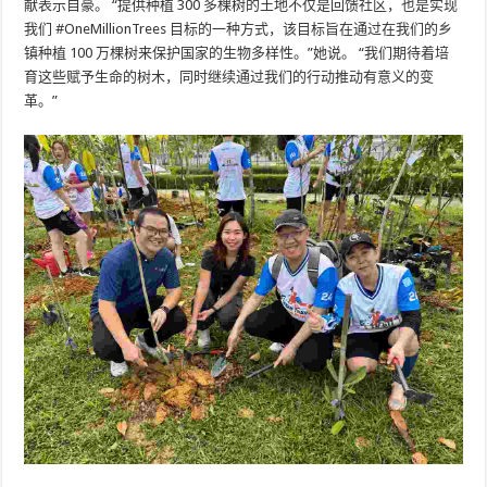
献表示自豪。 “提供种植 300 多棵树的土地不仅是回馈社区，也是实现
我们 #OneMillionTrees 目标的一种方式，该目标旨在通过在我们的乡
镇种植 100 万棵树来保护国家的生物多样性。”她说。 “我们期待着培
育这些赋予生命的树木，同时继续通过我们的行动推动有意义的变
革。”